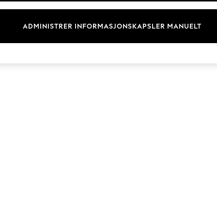
Merkevare
ADMINISTRER INFORMASJONSKAPSLER MANUELT
© 2026 Next Retail Ltd. Alle rettigheter forbeholdt.