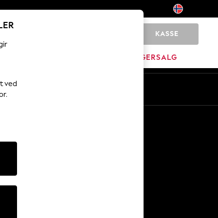
LER
KASSE
0
gir
MERKEVARE
LAGERSALG
t ved
or.
Andre tjenester
Media og presse
Selskapet
NEXT Karriere