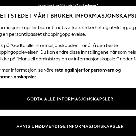
Levering kun 65kr på 5-7 virkedager*
ETTSTEDET VÅRT BRUKER INFORMASJONSKAPS
Vi betaler alle tollavgifter
Våre sosiale nettverk
ormasjonskapsler bidrar til nettverkets sikkerhet og utvikling, og 
g en persontilpasset shoppingopplevelse.
KVINNER
MENN
HJEM
kk på "Godta alle informasjonskapsler" for å få den beste
ppingopplevelsen. Du kan endre disse innstillingene når som hels
klikke på "Manuell administrasjon av informasjonskapsler" nedenf
r mer informasjon, se våre
retningslinjer for personvern og
& Juridisk
Avdelinger
formasjonskapsler
.
 Informasjonskapsler Policy
Kvinner
tingelser
Menn
GODTA ALLE INFORMASJONSKAPSLER
er for kundeanmeldelser og -
Gutter
Jenter
Hjem
AVVIS UNØDVENDIGE INFORMASJONSKAPSLER
Baby