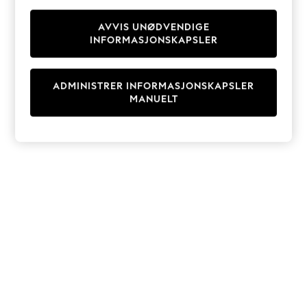
Knitwear
Cardigans
AVVIS UNØDVENDIGE
INFORMASJONSKAPSLER
Dresses
Sets & Outfits
Tops
ADMINISTRER INFORMASJONSKAPSLER
T-Shirts
MANUELT
Nightwear & Pyjamas
Trousers & Leggings
Bodysuits & Vests
Shirts & Blouses
Swimwear
Shorts & Skirts
Babygrows & Sleepsuits
Jeans
Jumpsuits & Playsuits
All Holiday Shop
Tops
Dresses
Shorts