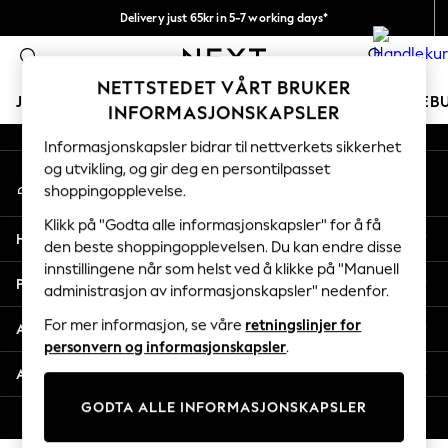
Delivery just 65kr in 5-7 working days*
An error occurred on client
Vi betaler alle tollavgifter
0
Våre sosiale nettverk
NETTSTEDET VÅRT BRUKER
JENTER
GUTTER
BABY
KVINNER
MENN
FERIEB
INFORMASJONSKAPSLER
Informasjonskapsler bidrar til nettverkets sikkerhet
GIRLS
og utvikling, og gir deg en persontilpasset
Min konto
New In
shoppingopplevelse.
Logg inn på kontoen din
50 - 92cm
98 - 110cm
Klikk på "Godta alle informasjonskapsler" for å få
Hjelp
116 - 134cm
den beste shoppingopplevelsen. Du kan endre disse
innstillingene når som helst ved å klikke på "Manuell
140 - 174cm
Personvern & Juridisk
administrasjon av informasjonskapsler" nedenfor.
Trending: Top & Short Sets
Trending: Clogs
For mer informasjon, se våre
retningslinjer for
Avdelinger
Toy Story
personvern og informasjonskapsler
.
THE SET
Andre tjenester
All Clothing
GODTA ALLE INFORMASJONSKAPSLER
Coats & Jackets
© 2026 Next Retail Ltd. Alle rettigheter forbeholdt.
Sweatshirts & Hoodies