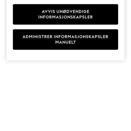
Knitwear
Cardigans
AVVIS UNØDVENDIGE
INFORMASJONSKAPSLER
Dresses
Sets & Outfits
Tops
ADMINISTRER INFORMASJONSKAPSLER
T-Shirts
MANUELT
Nightwear & Pyjamas
Trousers & Leggings
Bodysuits & Vests
Shirts & Blouses
Swimwear
Shorts & Skirts
Babygrows & Sleepsuits
Jeans
Jumpsuits & Playsuits
All Holiday Shop
Tops
Dresses
Shorts