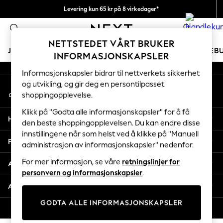
Levering kun 65 kr på 8 virkedager*
An error occurred on client
Vi betaler alle tollavgifter
0
Våre sosiale nettverk
NETTSTEDET VÅRT BRUKER
JENTER
GUTTER
BABY
KVINNER
MENN
FERIEB
INFORMASJONSKAPSLER
Informasjonskapsler bidrar til nettverkets sikkerhet
GIRLS
og utvikling, og gir deg en persontilpasset
Min konto
New In
shoppingopplevelse.
Logg inn på kontoen din
50 - 92cm
98 - 110cm
Klikk på "Godta alle informasjonskapsler" for å få
Hjelp
116 - 134cm
den beste shoppingopplevelsen. Du kan endre disse
innstillingene når som helst ved å klikke på "Manuell
140 - 174cm
Personvern & Juridisk
administrasjon av informasjonskapsler" nedenfor.
Trending: Top & Short Sets
Trending: Clogs
For mer informasjon, se våre
retningslinjer for
Avdelinger
Toy Story
personvern og informasjonskapsler
.
THE SET
Andre tjenester
All Clothing
GODTA ALLE INFORMASJONSKAPSLER
Coats & Jackets
© 2026 Next Retail Ltd. Alle rettigheter forbeholdt.
Sweatshirts & Hoodies