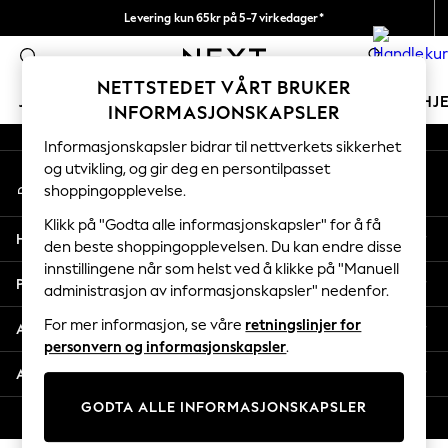
Levering kun 65kr på 5-7 virkedager*
An error occurred on client
Vi betaler alle tollavgifter
0
Våre sosiale nettverk
NETTSTEDET VÅRT BRUKER
JENTER
GUTTER
BABY
KVINNER
MENN
HJ
INFORMASJONSKAPSLER
Informasjonskapsler bidrar til nettverkets sikkerhet
GIRLS
og utvikling, og gir deg en persontilpasset
Min konto
New In
shoppingopplevelse.
Logg inn på kontoen din
50 - 92cm (0 - 24 months)
98 - 110cm (3 - 5 years)
Klikk på "Godta alle informasjonskapsler" for å få
Hjelp
116 - 134cm (6 - 9 years)
den beste shoppingopplevelsen. Du kan endre disse
innstillingene når som helst ved å klikke på "Manuell
140 - 174cm (10 - 15+ years)
Personvern & Juridisk
administrasjon av informasjonskapsler" nedenfor.
Trending: Top & Short Sets
Trending: Clogs
For mer informasjon, se våre
retningslinjer for
Avdelinger
Toy Story
personvern og informasjonskapsler
.
THE SET
Andre tjenester
All Clothing
GODTA ALLE INFORMASJONSKAPSLER
Coats & Jackets
© 2026 Next Retail Ltd. Alle rettigheter forbeholdt.
Sweatshirts & Hoodies