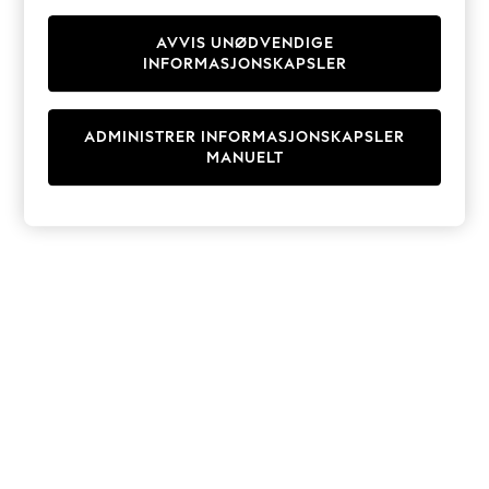
Knitwear
Cardigans
AVVIS UNØDVENDIGE
INFORMASJONSKAPSLER
Dresses
Sets & Outfits
Tops
ADMINISTRER INFORMASJONSKAPSLER
T-Shirts
MANUELT
Nightwear & Pyjamas
Trousers & Leggings
Bodysuits & Vests
Shirts & Blouses
Swimwear
Shorts & Skirts
Babygrows & Sleepsuits
Jeans
Jumpsuits & Playsuits
All Holiday Shop
Tops
Dresses
Shorts