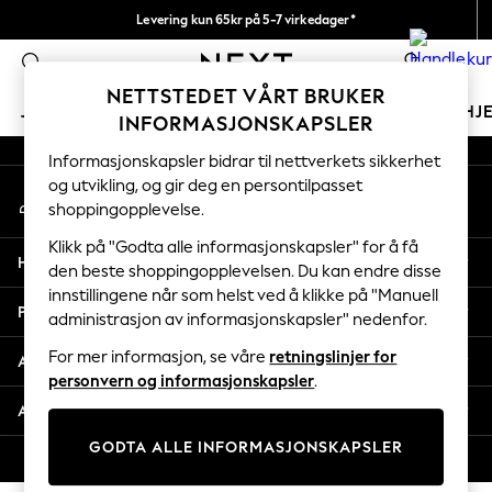
Levering kun 65kr på 5-7 virkedager*
An error occurred on client
Vi betaler alle tollavgifter
0
Våre sosiale nettverk
NETTSTEDET VÅRT BRUKER
JENTER
GUTTER
BABY
KVINNER
MENN
HJ
INFORMASJONSKAPSLER
Informasjonskapsler bidrar til nettverkets sikkerhet
GIRLS
og utvikling, og gir deg en persontilpasset
Min konto
New In
shoppingopplevelse.
Logg inn på kontoen din
50 - 92cm
98 - 110cm
Klikk på "Godta alle informasjonskapsler" for å få
Hjelp
116 - 134cm
den beste shoppingopplevelsen. Du kan endre disse
innstillingene når som helst ved å klikke på "Manuell
140 - 174cm
Personvern & Juridisk
administrasjon av informasjonskapsler" nedenfor.
Trending: Top & Short Sets
Trending: Clogs
For mer informasjon, se våre
retningslinjer for
Avdelinger
Toy Story
personvern og informasjonskapsler
.
THE SET
Andre tjenester
All Clothing
GODTA ALLE INFORMASJONSKAPSLER
Coats & Jackets
© 2026 Next Retail Ltd. Alle rettigheter forbeholdt.
Sweatshirts & Hoodies