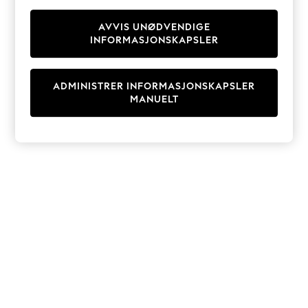
Knitwear
Cardigans
AVVIS UNØDVENDIGE
INFORMASJONSKAPSLER
Dresses
Sets & Outfits
Tops
ADMINISTRER INFORMASJONSKAPSLER
T-Shirts
MANUELT
Nightwear & Pyjamas
Trousers & Leggings
Bodysuits & Vests
Shirts & Blouses
Swimwear
Shorts & Skirts
Babygrows & Sleepsuits
Jeans
Jumpsuits & Playsuits
All Holiday Shop
Tops
Dresses
Shorts