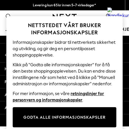
Levering kun 65 kr innen 5–7 virkedager*
An error occurred on client
Vi betaler alle tollavgifter
0
Våre sosiale nettverk
NETTSTEDET VÅRT BRUKER
JENTER
GUTTER
BABY
KVINNER
MENN
HJ
INFORMASJONSKAPSLER
Informasjonskapsler bidrar til nettverkets sikkerhet
GIRLS
og utvikling, og gir deg en persontilpasset
Min konto
New In
shoppingopplevelse.
Logg inn på kontoen din
50 - 92cm (0 - 24 months)
98 - 110cm (3 - 5 years)
Klikk på "Godta alle informasjonskapsler" for å få
Hjelp
116 - 134cm (6 - 9 years)
den beste shoppingopplevelsen. Du kan endre disse
innstillingene når som helst ved å klikke på "Manuell
140 - 174cm (10 - 15+ years)
Personvern & Juridisk
administrasjon av informasjonskapsler" nedenfor.
Trending: Top & Short Sets
Trending: Clogs
For mer informasjon, se våre
retningslinjer for
Avdelinger
Toy Story
personvern og informasjonskapsler
.
THE SET
Andre tjenester
All Clothing
GODTA ALLE INFORMASJONSKAPSLER
Coats & Jackets
© 2026 Next Retail Ltd. Alle rettigheter forbeholdt.
Sweatshirts & Hoodies