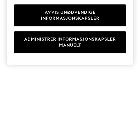
Knitwear
Cardigans
AVVIS UNØDVENDIGE
INFORMASJONSKAPSLER
Dresses
Sets & Outfits
Tops
ADMINISTRER INFORMASJONSKAPSLER
T-Shirts
MANUELT
Nightwear & Pyjamas
Trousers & Leggings
Bodysuits & Vests
Shirts & Blouses
Swimwear
Shorts & Skirts
Babygrows & Sleepsuits
Jeans
Jumpsuits & Playsuits
All Holiday Shop
Tops
Dresses
Shorts