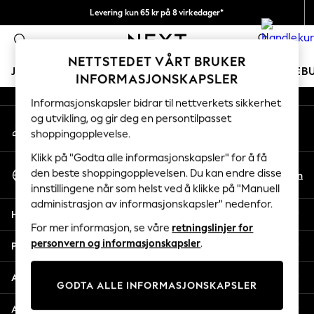
Levering kun 65 kr på 8 virkedager*
An error occurred on client
Vi betaler alle tollavgifter
0
Våre sosiale nettverk
NETTSTEDET VÅRT BRUKER
JENTER
GUTTER
BABY
KVINNER
MENN
FERIEB
INFORMASJONSKAPSLER
Informasjonskapsler bidrar til nettverkets sikkerhet
GIRLS
og utvikling, og gir deg en persontilpasset
Min konto
New In
shoppingopplevelse.
Logg inn på kontoen din
50 - 92cm
98 - 110cm
Klikk på "Godta alle informasjonskapsler" for å få
Velg Språk
116 - 134cm
den beste shoppingopplevelsen. Du kan endre disse
No
En
Norsk
innstillingene når som helst ved å klikke på "Manuell
140 - 174cm
administrasjon av informasjonskapsler" nedenfor.
Trending: Top & Short Sets
Hjelp
Trending: Clogs
For mer informasjon, se våre
retningslinjer for
Toy Story
personvern og informasjonskapsler
.
Personvern & Juridisk
THE SET
All Clothing
Avdelinger
GODTA ALLE INFORMASJONSKAPSLER
Coats & Jackets
Sweatshirts & Hoodies
Andre tjenester