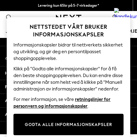
Levering kun 65kr på 5-7 virkedager*
An error occurred on client
Vi betaler alle tollavgifter
0
Våre sosiale nettverk
NETTSTEDET VÅRT BRUKER
JENTER
GUTTER
BABY
KVINNER
MENN
HJ
INFORMASJONSKAPSLER
Informasjonskapsler bidrar til nettverkets sikkerhet
GIRLS
og utvikling, og gir deg en persontilpasset
Min konto
New In
shoppingopplevelse.
Logg inn på kontoen din
50 - 92cm
98 - 110cm
Klikk på "Godta alle informasjonskapsler" for å få
Hjelp
116 - 134cm
den beste shoppingopplevelsen. Du kan endre disse
innstillingene når som helst ved å klikke på "Manuell
140 - 174cm
Personvern & Juridisk
administrasjon av informasjonskapsler" nedenfor.
Trending: Top & Short Sets
Trending: Clogs
For mer informasjon, se våre
retningslinjer for
Avdelinger
Toy Story
personvern og informasjonskapsler
.
THE SET
Andre tjenester
All Clothing
GODTA ALLE INFORMASJONSKAPSLER
Coats & Jackets
© 2026 Next Retail Ltd. Alle rettigheter forbeholdt.
Sweatshirts & Hoodies