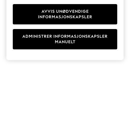
Knitwear
Cardigans
AVVIS UNØDVENDIGE
INFORMASJONSKAPSLER
Dresses
Sets & Outfits
Tops
ADMINISTRER INFORMASJONSKAPSLER
T-Shirts
MANUELT
Nightwear & Pyjamas
Trousers & Leggings
Bodysuits & Vests
Shirts & Blouses
Swimwear
Shorts & Skirts
Babygrows & Sleepsuits
Jeans
Jumpsuits & Playsuits
All Holiday Shop
Tops
Dresses
Shorts