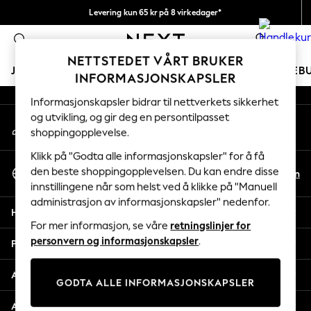
Levering kun 65 kr på 8 virkedager*
An error occurred on client
Vi betaler alle tollavgifter
0
Våre sosiale nettverk
NETTSTEDET VÅRT BRUKER
JENTER
GUTTER
BABY
KVINNER
MENN
FERIEB
INFORMASJONSKAPSLER
Informasjonskapsler bidrar til nettverkets sikkerhet
GIRLS
og utvikling, og gir deg en persontilpasset
Min konto
New In
shoppingopplevelse.
Logg inn på kontoen din
50 - 92cm
98 - 110cm
Klikk på "Godta alle informasjonskapsler" for å få
Velg Språk
116 - 134cm
den beste shoppingopplevelsen. Du kan endre disse
No
En
Norsk
innstillingene når som helst ved å klikke på "Manuell
140 - 174cm
administrasjon av informasjonskapsler" nedenfor.
Trending: Top & Short Sets
Hjelp
Trending: Clogs
For mer informasjon, se våre
retningslinjer for
Toy Story
personvern og informasjonskapsler
.
Personvern & Juridisk
THE SET
All Clothing
Avdelinger
GODTA ALLE INFORMASJONSKAPSLER
Coats & Jackets
Sweatshirts & Hoodies
Andre tjenester