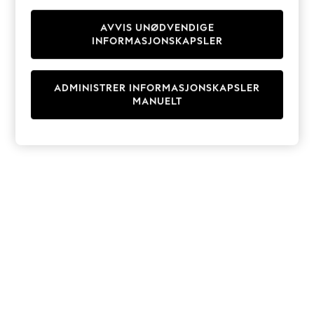
Knitwear
Cardigans
AVVIS UNØDVENDIGE
INFORMASJONSKAPSLER
Dresses
Sets & Outfits
Tops
ADMINISTRER INFORMASJONSKAPSLER
T-Shirts
MANUELT
Nightwear & Pyjamas
Trousers & Leggings
Bodysuits & Vests
Shirts & Blouses
Swimwear
Shorts & Skirts
Babygrows & Sleepsuits
Jeans
Jumpsuits & Playsuits
All Holiday Shop
Tops
Dresses
Shorts