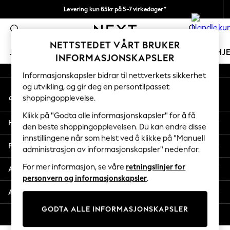
Levering kun 65kr på 5-7 virkedager*
An error occurred on client
Vi betaler alle tollavgifter
0
Våre sosiale nettverk
NETTSTEDET VÅRT BRUKER
JENTER
GUTTER
BABY
KVINNER
MENN
HJ
INFORMASJONSKAPSLER
Informasjonskapsler bidrar til nettverkets sikkerhet
GIRLS
og utvikling, og gir deg en persontilpasset
Min konto
New In
shoppingopplevelse.
Logg inn på kontoen din
50 - 92cm
98 - 110cm
Klikk på "Godta alle informasjonskapsler" for å få
Hjelp
116 - 134cm
den beste shoppingopplevelsen. Du kan endre disse
innstillingene når som helst ved å klikke på "Manuell
140 - 174cm
Personvern & Juridisk
administrasjon av informasjonskapsler" nedenfor.
Trending: Top & Short Sets
Trending: Clogs
For mer informasjon, se våre
retningslinjer for
Avdelinger
Toy Story
personvern og informasjonskapsler
.
THE SET
Andre tjenester
All Clothing
GODTA ALLE INFORMASJONSKAPSLER
Coats & Jackets
© 2026 Next Retail Ltd. Alle rettigheter forbeholdt.
Sweatshirts & Hoodies