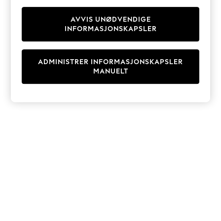
Knitwear
Cardigans
AVVIS UNØDVENDIGE
INFORMASJONSKAPSLER
Dresses
Sets & Outfits
Tops
ADMINISTRER INFORMASJONSKAPSLER
T-Shirts
MANUELT
Nightwear & Pyjamas
Trousers & Leggings
Bodysuits & Vests
Shirts & Blouses
Swimwear
Shorts & Skirts
Babygrows & Sleepsuits
Jeans
Jumpsuits & Playsuits
All Holiday Shop
Tops
Dresses
Shorts