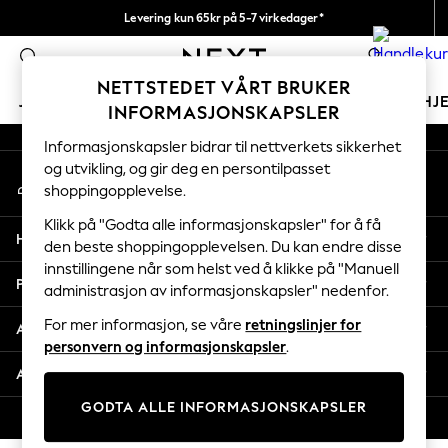
Levering kun 65kr på 5-7 virkedager*
An error occurred on client
Vi betaler alle tollavgifter
0
Våre sosiale nettverk
NETTSTEDET VÅRT BRUKER
JENTER
GUTTER
BABY
KVINNER
MENN
HJ
INFORMASJONSKAPSLER
Informasjonskapsler bidrar til nettverkets sikkerhet
GIRLS
og utvikling, og gir deg en persontilpasset
Min konto
New In
shoppingopplevelse.
Logg inn på kontoen din
50 - 92cm
98 - 110cm
Klikk på "Godta alle informasjonskapsler" for å få
Hjelp
116 - 134cm
den beste shoppingopplevelsen. Du kan endre disse
innstillingene når som helst ved å klikke på "Manuell
140 - 174cm
Personvern & Juridisk
administrasjon av informasjonskapsler" nedenfor.
Trending: Top & Short Sets
Trending: Clogs
For mer informasjon, se våre
retningslinjer for
Avdelinger
Toy Story
personvern og informasjonskapsler
.
THE SET
Andre tjenester
All Clothing
GODTA ALLE INFORMASJONSKAPSLER
Coats & Jackets
© 2026 Next Retail Ltd. Alle rettigheter forbeholdt.
Sweatshirts & Hoodies