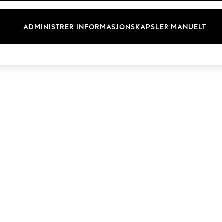
Merkevare
ADMINISTRER INFORMASJONSKAPSLER MANUELT
© 2026 Next Retail Ltd. Alle rettigheter forbeholdt.