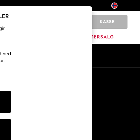
LER
KASSE
0
gir
MERKEVARE
LAGERSALG
t ved
or.
Andre tjenester
Media og presse
Selskapet
NEXT Karriere