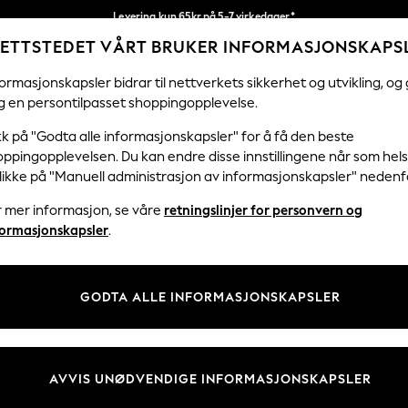
Levering kun 65kr på 5-7 virkedager*
ETTSTEDET VÅRT BRUKER INFORMASJONSKAPS
Vi betaler alle tollavgifter
Våre sosiale nettverk
ormasjonskapsler bidrar til nettverkets sikkerhet og utvikling, og 
g en persontilpasset shoppingopplevelse.
KVINNER
MENN
HJEM
kk på "Godta alle informasjonskapsler" for å få den beste
ppingopplevelsen. Du kan endre disse innstillingene når som hels
klikke på "Manuell administrasjon av informasjonskapsler" nedenf
r mer informasjon, se våre
retningslinjer for personvern og
& Juridisk
Avdelinger
formasjonskapsler
.
 Informasjonskapsler Policy
Kvinner
tingelser
Menn
GODTA ALLE INFORMASJONSKAPSLER
er for kundeanmeldelser og -
Gutter
Jenter
Hjem
AVVIS UNØDVENDIGE INFORMASJONSKAPSLER
Baby