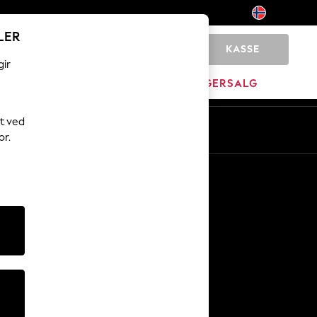
LER
KASSE
0
gir
JEM
MERKEVARE
LAGERSALG
t ved
or.
Andre tjenester
Media og presse
Selskapet
NEXT Karriere