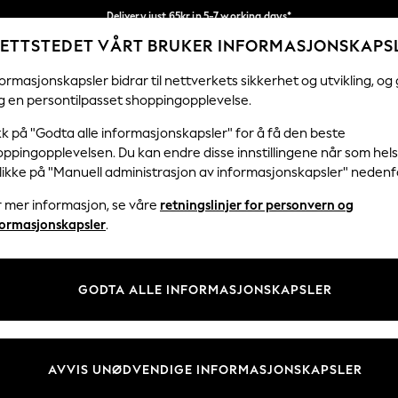
Delivery just 65kr in 5-7 working days*
ETTSTEDET VÅRT BRUKER INFORMASJONSKAPS
Vi betaler alle tollavgifter
Våre sosiale nettverk
ormasjonskapsler bidrar til nettverkets sikkerhet og utvikling, og 
g en persontilpasset shoppingopplevelse.
KVINNER
MENN
FERIEBUTIKK
H
kk på "Godta alle informasjonskapsler" for å få den beste
ppingopplevelsen. Du kan endre disse innstillingene når som hels
klikke på "Manuell administrasjon av informasjonskapsler" nedenf
r mer informasjon, se våre
retningslinjer for personvern og
& Juridisk
Avdelinger
formasjonskapsler
.
 Informasjonskapsler Policy
Kvinner
tingelser
Menn
GODTA ALLE INFORMASJONSKAPSLER
er for kundeanmeldelser og -
Gutter
Jenter
Hjem
AVVIS UNØDVENDIGE INFORMASJONSKAPSLER
Baby