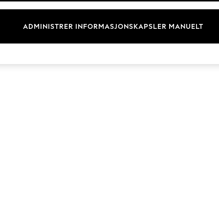
Merkevare
ADMINISTRER INFORMASJONSKAPSLER MANUELT
© 2026 Next Retail Ltd. Alle rettigheter forbeholdt.