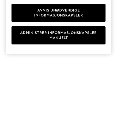
Knitwear
Cardigans
AVVIS UNØDVENDIGE
INFORMASJONSKAPSLER
Dresses
Sets & Outfits
Tops
ADMINISTRER INFORMASJONSKAPSLER
T-Shirts
MANUELT
Nightwear & Pyjamas
Trousers & Leggings
Bodysuits & Vests
Shirts & Blouses
Swimwear
Shorts & Skirts
Babygrows & Sleepsuits
Jeans
Jumpsuits & Playsuits
All Holiday Shop
Tops
Dresses
Shorts