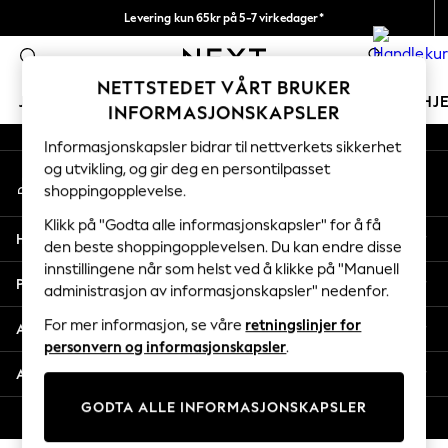
Levering kun 65kr på 5-7 virkedager*
An error occurred on client
Vi betaler alle tollavgifter
0
Våre sosiale nettverk
NETTSTEDET VÅRT BRUKER
JENTER
GUTTER
BABY
KVINNER
MENN
HJ
INFORMASJONSKAPSLER
Informasjonskapsler bidrar til nettverkets sikkerhet
GIRLS
og utvikling, og gir deg en persontilpasset
Min konto
New In
shoppingopplevelse.
Logg inn på kontoen din
50 - 92cm
98 - 110cm
Klikk på "Godta alle informasjonskapsler" for å få
Hjelp
116 - 134cm
den beste shoppingopplevelsen. Du kan endre disse
innstillingene når som helst ved å klikke på "Manuell
140 - 174cm
Personvern & Juridisk
administrasjon av informasjonskapsler" nedenfor.
Trending: Top & Short Sets
Trending: Clogs
For mer informasjon, se våre
retningslinjer for
Avdelinger
Toy Story
personvern og informasjonskapsler
.
THE SET
Andre tjenester
All Clothing
GODTA ALLE INFORMASJONSKAPSLER
Coats & Jackets
© 2026 Next Retail Ltd. Alle rettigheter forbeholdt.
Sweatshirts & Hoodies