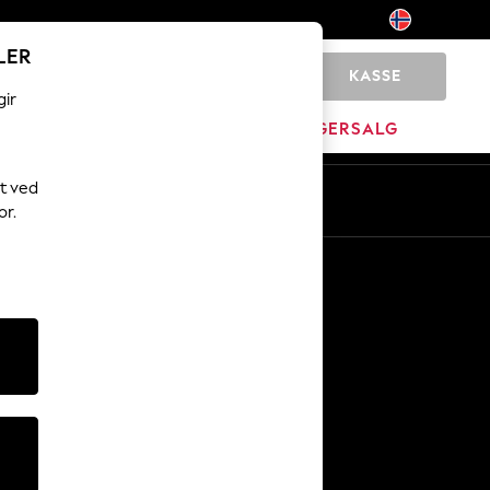
LER
KASSE
0
gir
JEM
MERKEVARE
LAGERSALG
t ved
or.
Andre tjenester
Media og presse
Selskapet
NEXT Karriere