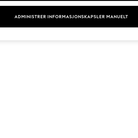
Merkevare
ADMINISTRER INFORMASJONSKAPSLER MANUELT
© 2026 Next Retail Ltd. Alle rettigheter forbeholdt.