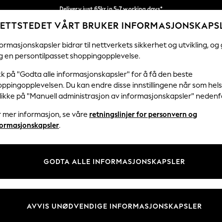
Delivery just 65kr in 5-7 working days*
ETTSTEDET VÅRT BRUKER INFORMASJONSKAPS
Vi betaler alle tollavgifter
Våre sosiale nettverk
ormasjonskapsler bidrar til nettverkets sikkerhet og utvikling, og 
g en persontilpasset shoppingopplevelse.
KVINNER
MENN
FERIEBUTIKK
H
kk på "Godta alle informasjonskapsler" for å få den beste
ppingopplevelsen. Du kan endre disse innstillingene når som hels
klikke på "Manuell administrasjon av informasjonskapsler" nedenf
r mer informasjon, se våre
retningslinjer for personvern og
& Juridisk
Avdelinger
formasjonskapsler
.
 Informasjonskapsler Policy
Kvinner
tingelser
Menn
GODTA ALLE INFORMASJONSKAPSLER
er for kundeanmeldelser og -
Gutter
Jenter
Hjem
AVVIS UNØDVENDIGE INFORMASJONSKAPSLER
Baby