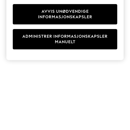
Knitwear
Cardigans
AVVIS UNØDVENDIGE
INFORMASJONSKAPSLER
Dresses
Sets & Outfits
Tops
ADMINISTRER INFORMASJONSKAPSLER
T-Shirts
MANUELT
Nightwear & Pyjamas
Trousers & Leggings
Bodysuits & Vests
Shirts & Blouses
Swimwear
Shorts & Skirts
Babygrows & Sleepsuits
Jeans
Jumpsuits & Playsuits
All Holiday Shop
Tops
Dresses
Shorts