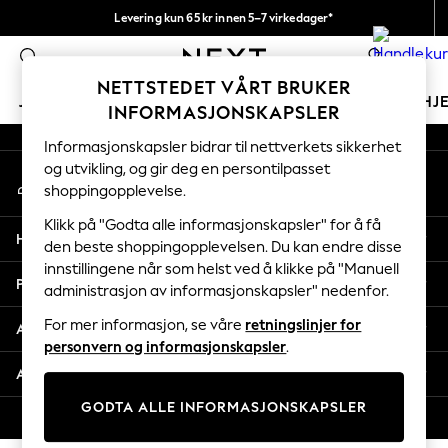
Levering kun 65 kr innen 5–7 virkedager*
An error occurred on client
Vi betaler alle tollavgifter
0
Våre sosiale nettverk
NETTSTEDET VÅRT BRUKER
JENTER
GUTTER
BABY
KVINNER
MENN
HJ
INFORMASJONSKAPSLER
Informasjonskapsler bidrar til nettverkets sikkerhet
GIRLS
og utvikling, og gir deg en persontilpasset
Min konto
New In
shoppingopplevelse.
Logg inn på kontoen din
50 - 92cm (0 - 24 months)
98 - 110cm (3 - 5 years)
Klikk på "Godta alle informasjonskapsler" for å få
Hjelp
116 - 134cm (6 - 9 years)
den beste shoppingopplevelsen. Du kan endre disse
innstillingene når som helst ved å klikke på "Manuell
140 - 174cm (10 - 15+ years)
Personvern & Juridisk
administrasjon av informasjonskapsler" nedenfor.
Trending: Top & Short Sets
Trending: Clogs
For mer informasjon, se våre
retningslinjer for
Avdelinger
Toy Story
personvern og informasjonskapsler
.
THE SET
Andre tjenester
All Clothing
GODTA ALLE INFORMASJONSKAPSLER
Coats & Jackets
© 2026 Next Retail Ltd. Alle rettigheter forbeholdt.
Sweatshirts & Hoodies