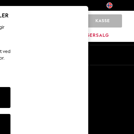
LER
KASSE
0
gir
JEM
MERKEVARE
LAGERSALG
t ved
No
En
or.
Andre tjenester
Media og presse
Selskapet
NEXT Karriere