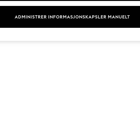
Merkevare
ADMINISTRER INFORMASJONSKAPSLER MANUELT
© 2026 Next Germany GmbH. Alle rettigheter forbeholdt.