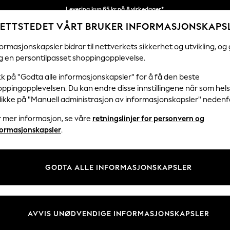
Levering kun 65 kr på 8 virkedager*
ETTSTEDET VÅRT BRUKER INFORMASJONSKAPS
Vi betaler alle tollavgifter
Våre sosiale nettverk
ormasjonskapsler bidrar til nettverkets sikkerhet og utvikling, og 
g en persontilpasset shoppingopplevelse.
KVINNER
MENN
FERIEBUTIKK
H
kk på "Godta alle informasjonskapsler" for å få den beste
ppingopplevelsen. Du kan endre disse innstillingene når som hels
Velg Språk
klikke på "Manuell administrasjon av informasjonskapsler" nedenf
Norsk
r mer informasjon, se våre
retningslinjer for personvern og
& Juridisk
Avdelinger
formasjonskapsler
.
er for personvern og
Kvinner
skapsler
Menn
GODTA ALLE INFORMASJONSKAPSLER
tingelser
Gutter
 Informasjonskapsler manuelt
Jenter
er for kundeanmeldelser og -
Hjem
AVVIS UNØDVENDIGE INFORMASJONSKAPSLER
Baby