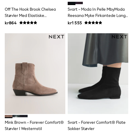
Rompersuits & Dungarees
Off The Hook Brook Chelsea
Svart - Moda In Pelle MbyModa
Shop All
Støvler Med Elastiske
Reesana Myke Firkantede Lange
Dungarees
Sidepaneler
Støvler I Semsket Skinn
Disney
kr864
kr1 555
Peppa Pig
BOYS
New In
50 - 92cm
98 - 110cm
116 - 134cm
140 - 174cm
Trending: Top & Short Sets
Trending: Clogs
Toy Story
Pokemon
Spiderman
THE SET
Shop All Clothing
Coats & Jackets
T-Shirts
Sets & Outfits
Mink Brown - Forever Comfort®
Svart - Forever Comfort® Flate
Sweatshirts & Hoodies
Støvler I Westernstil
Sokker Støvler
Jumpers & Knitwear