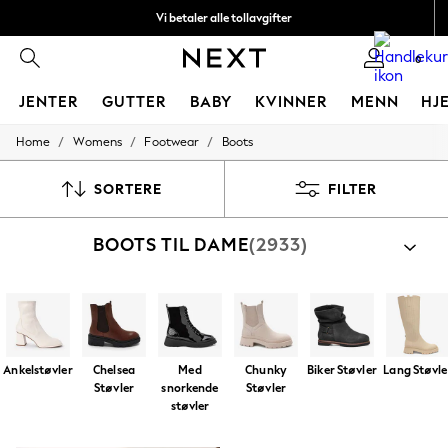
Vi betaler alle tollavgifter
Fleksible og sikre betalinger med Klarna
0
JENTER
GUTTER
BABY
KVINNER
MENN
HJ
/
/
/
Home
Womens
Footwear
Boots
GIRLS
New In
50 - 92cm
SORTERE
FILTER
98 - 110cm
116 - 134cm
BOOTS TIL DAME
(2933)
140 - 174cm
Trending: Top & Short Sets
Trending: Clogs
Toy Story
THE SET
All Clothing
Coats & Jackets
Ankelstøvler
Chelsea
Med
Chunky
Biker Støvler
Lang Støvle
Sweatshirts & Hoodies
Støvler
snorkende
Støvler
Knitwear
støvler
Cardigans
Dresses