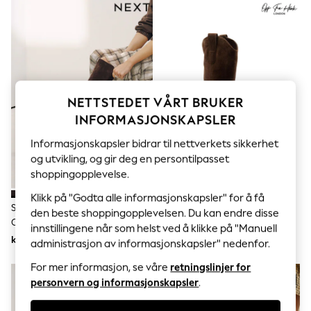
Sets & Outfits
Tops
T-Shirts
Nightwear & Pyjamas
Trousers & Leggings
Bodysuits & Vests
Shirts & Blouses
Swimwear
NETTSTEDET VÅRT BRUKER
Shorts & Skirts
INFORMASJONSKAPSLER
Babygrows & Sleepsuits
Jeans
Informasjonskapsler bidrar til nettverkets sikkerhet
Jumpsuits & Playsuits
og utvikling, og gir deg en persontilpasset
All Holiday Shop
shoppingopplevelse.
Tops
Dresses
Klikk på "Godta alle informasjonskapsler" for å få
Shorts
Sjokoladebrun - Forever
Brun - Off The Hook Austin
den beste shoppingopplevelsen. Du kan endre disse
Skirts
Comfort® Knehøye Sokker-
Spisse Knehøye Westernstøvler
Sandals & Sliders
innstillingene når som helst ved å klikke på "Manuell
Støvler Med Meiseltå
kr870
kr1 178
Rash Vests
administrasjon av informasjonskapsler" nedenfor.
Sun Safe Swimwear
For mer informasjon, se våre
retningslinjer for
Sun Hats & Caps
All Occasionwear
personvern og informasjonskapsler
.
All Partywear
Wedding