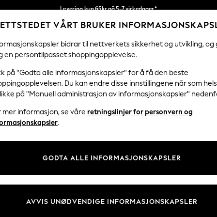
Levering kun 65kr på 5-7 virkedager*
ETTSTEDET VÅRT BRUKER INFORMASJONSKAPS
Vi betaler alle tollavgifter
Våre sosiale nettverk
ormasjonskapsler bidrar til nettverkets sikkerhet og utvikling, og 
g en persontilpasset shoppingopplevelse.
KVINNER
MENN
HJEM
kk på "Godta alle informasjonskapsler" for å få den beste
ppingopplevelsen. Du kan endre disse innstillingene når som hels
klikke på "Manuell administrasjon av informasjonskapsler" nedenf
r mer informasjon, se våre
retningslinjer for personvern og
& Juridisk
Avdelinger
formasjonskapsler
.
 Informasjonskapsler Policy
Kvinner
tingelser
Menn
GODTA ALLE INFORMASJONSKAPSLER
er for kundeanmeldelser og -
Gutter
Jenter
Hjem
AVVIS UNØDVENDIGE INFORMASJONSKAPSLER
Baby