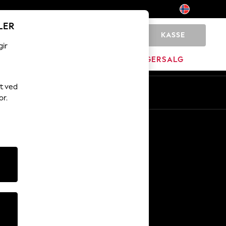
LER
KASSE
0
gir
MERKEVARE
LAGERSALG
t ved
or.
Andre tjenester
Media og presse
Selskapet
NEXT Karriere