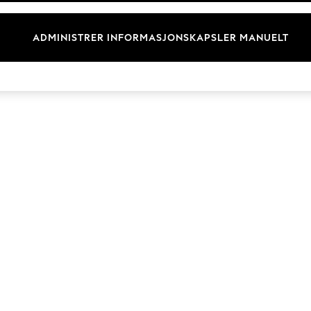
Merkevare
ADMINISTRER INFORMASJONSKAPSLER MANUELT
© 2026 Next Retail Ltd. Alle rettigheter forbeholdt.