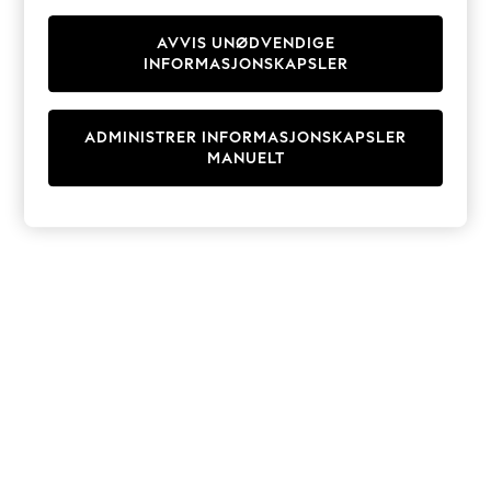
Knitwear
Cardigans
AVVIS UNØDVENDIGE
INFORMASJONSKAPSLER
Dresses
Sets & Outfits
Tops
ADMINISTRER INFORMASJONSKAPSLER
T-Shirts
MANUELT
Nightwear & Pyjamas
Trousers & Leggings
Bodysuits & Vests
Shirts & Blouses
Swimwear
Shorts & Skirts
Babygrows & Sleepsuits
Jeans
Jumpsuits & Playsuits
All Holiday Shop
Tops
Dresses
Shorts