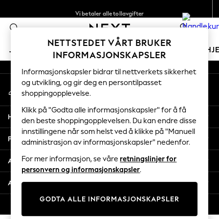
Vi betaler alle tollavgifter
An error occurred on client
Fleksible og sikre betalinger med Klarna
0
Våre sosiale nettverk
NETTSTEDET VÅRT BRUKER
JENTER
GUTTER
BABY
KVINNER
MENN
HJ
INFORMASJONSKAPSLER
Informasjonskapsler bidrar til nettverkets sikkerhet
GIRLS
og utvikling, og gir deg en persontilpasset
Min konto
New In
shoppingopplevelse.
Logg inn på kontoen din
50 - 92cm
98 - 110cm
Klikk på "Godta alle informasjonskapsler" for å få
Hjelp
116 - 134cm
den beste shoppingopplevelsen. Du kan endre disse
innstillingene når som helst ved å klikke på "Manuell
140 - 174cm
Personvern & Juridisk
administrasjon av informasjonskapsler" nedenfor.
Trending: Top & Short Sets
Trending: Clogs
For mer informasjon, se våre
retningslinjer for
Avdelinger
Toy Story
personvern og informasjonskapsler
.
THE SET
Andre tjenester
All Clothing
GODTA ALLE INFORMASJONSKAPSLER
Coats & Jackets
© 2026 Next Retail Ltd. Alle rettigheter forbeholdt.
Sweatshirts & Hoodies