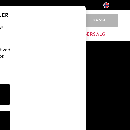
LER
KASSE
0
gir
MERKEVARE
LAGERSALG
t ved
or.
Andre tjenester
Media og presse
Selskapet
NEXT Karriere