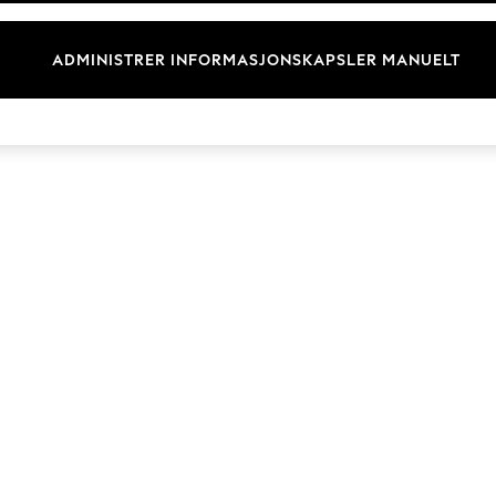
Merkevare
ADMINISTRER INFORMASJONSKAPSLER MANUELT
© 2026 Next Retail Ltd. Alle rettigheter forbeholdt.