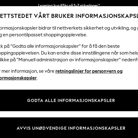
Levering kun 65kr på 5-7 virkedager*
ETTSTEDET VÅRT BRUKER INFORMASJONSKAPS
Vi betaler alle tollavgifter
Våre sosiale nettverk
ormasjonskapsler bidrar til nettverkets sikkerhet og utvikling, og 
g en persontilpasset shoppingopplevelse.
KVINNER
MENN
HJEM
kk på "Godta alle informasjonskapsler" for å få den beste
ppingopplevelsen. Du kan endre disse innstillingene når som hels
klikke på "Manuell administrasjon av informasjonskapsler" nedenf
r mer informasjon, se våre
retningslinjer for personvern og
& Juridisk
Avdelinger
formasjonskapsler
.
 Informasjonskapsler Policy
Kvinner
tingelser
Menn
GODTA ALLE INFORMASJONSKAPSLER
er for kundeanmeldelser og -
Gutter
Jenter
Hjem
AVVIS UNØDVENDIGE INFORMASJONSKAPSLER
Baby