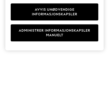
Knitwear
Cardigans
AVVIS UNØDVENDIGE
INFORMASJONSKAPSLER
Dresses
Sets & Outfits
Tops
ADMINISTRER INFORMASJONSKAPSLER
T-Shirts
MANUELT
Nightwear & Pyjamas
Trousers & Leggings
Bodysuits & Vests
Shirts & Blouses
Swimwear
Shorts & Skirts
Babygrows & Sleepsuits
Jeans
Jumpsuits & Playsuits
All Holiday Shop
Tops
Dresses
Shorts