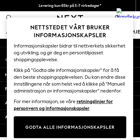
Levering kun 65kr på 5-7 virkedager*
An error occurred on client
Vi betaler alle tollavgifter
0
Våre sosiale nettverk
NETTSTEDET VÅRT BRUKER
JENTER
GUTTER
BABY
KVINNER
MENN
HJ
INFORMASJONSKAPSLER
Informasjonskapsler bidrar til nettverkets sikkerhet
GIRLS
og utvikling, og gir deg en persontilpasset
Min konto
New In
shoppingopplevelse.
Logg inn på kontoen din
50 - 92cm
98 - 110cm
Klikk på "Godta alle informasjonskapsler" for å få
Hjelp
116 - 134cm
den beste shoppingopplevelsen. Du kan endre disse
innstillingene når som helst ved å klikke på "Manuell
140 - 174cm
Personvern & Juridisk
administrasjon av informasjonskapsler" nedenfor.
Trending: Top & Short Sets
Trending: Clogs
For mer informasjon, se våre
retningslinjer for
Avdelinger
Toy Story
personvern og informasjonskapsler
.
THE SET
Andre tjenester
All Clothing
GODTA ALLE INFORMASJONSKAPSLER
Coats & Jackets
© 2026 Next Retail Ltd. Alle rettigheter forbeholdt.
Sweatshirts & Hoodies