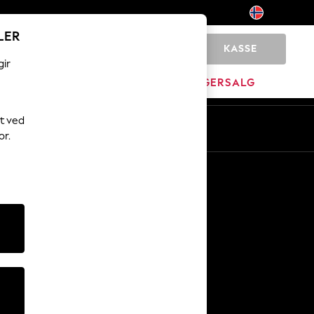
LER
KASSE
0
gir
JEM
MERKEVARE
LAGERSALG
t ved
or.
Andre tjenester
Media og presse
Selskapet
NEXT Karriere