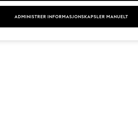
Merkevare
ADMINISTRER INFORMASJONSKAPSLER MANUELT
© 2026 Next Retail Ltd. Alle rettigheter forbeholdt.