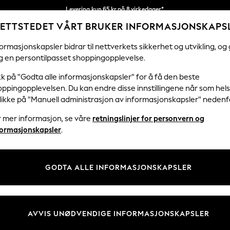
Levering kun 65 kr på 8 virkedager*
ETTSTEDET VÅRT BRUKER INFORMASJONSKAPS
Vi betaler alle tollavgifter
Våre sosiale nettverk
ormasjonskapsler bidrar til nettverkets sikkerhet og utvikling, og 
g en persontilpasset shoppingopplevelse.
KVINNER
MENN
FERIEBUTIKK
H
kk på "Godta alle informasjonskapsler" for å få den beste
ppingopplevelsen. Du kan endre disse innstillingene når som hels
klikke på "Manuell administrasjon av informasjonskapsler" nedenf
r mer informasjon, se våre
retningslinjer for personvern og
& Juridisk
Avdelinger
formasjonskapsler
.
 Informasjonskapsler Policy
Kvinner
tingelser
Menn
GODTA ALLE INFORMASJONSKAPSLER
er for kundeanmeldelser og -
Gutter
Jenter
Hjem
AVVIS UNØDVENDIGE INFORMASJONSKAPSLER
Baby