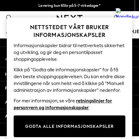
Levering kun 65kr på 5-7 virkedager*
An error occurred on client
Vi betaler alle tollavgifter
0
Våre sosiale nettverk
NETTSTEDET VÅRT BRUKER
JENTER
GUTTER
BABY
KVINNER
MENN
HJ
INFORMASJONSKAPSLER
Informasjonskapsler bidrar til nettverkets sikkerhet
GIRLS
og utvikling, og gir deg en persontilpasset
Min konto
New In
shoppingopplevelse.
Logg inn på kontoen din
50 - 92cm (0 - 24 months)
98 - 110cm (3 - 5 years)
Klikk på "Godta alle informasjonskapsler" for å få
Hjelp
116 - 134cm (6 - 9 years)
den beste shoppingopplevelsen. Du kan endre disse
innstillingene når som helst ved å klikke på "Manuell
140 - 174cm (10 - 15+ years)
Personvern & Juridisk
administrasjon av informasjonskapsler" nedenfor.
Trending: Top & Short Sets
Trending: Clogs
For mer informasjon, se våre
retningslinjer for
Avdelinger
Toy Story
personvern og informasjonskapsler
.
THE SET
Andre tjenester
All Clothing
GODTA ALLE INFORMASJONSKAPSLER
Coats & Jackets
© 2026 Next Retail Ltd. Alle rettigheter forbeholdt.
Sweatshirts & Hoodies