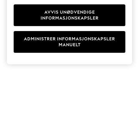
Knitwear
Cardigans
AVVIS UNØDVENDIGE
INFORMASJONSKAPSLER
Dresses
Sets & Outfits
Tops
ADMINISTRER INFORMASJONSKAPSLER
T-Shirts
MANUELT
Nightwear & Pyjamas
Trousers & Leggings
Bodysuits & Vests
Shirts & Blouses
Swimwear
Shorts & Skirts
Babygrows & Sleepsuits
Jeans
Jumpsuits & Playsuits
All Holiday Shop
Tops
Dresses
Shorts