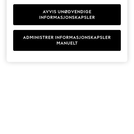
Knitwear
Cardigans
AVVIS UNØDVENDIGE
INFORMASJONSKAPSLER
Dresses
Sets & Outfits
Tops
ADMINISTRER INFORMASJONSKAPSLER
T-Shirts
MANUELT
Nightwear & Pyjamas
Trousers & Leggings
Bodysuits & Vests
Shirts & Blouses
Swimwear
Shorts & Skirts
Babygrows & Sleepsuits
Jeans
Jumpsuits & Playsuits
All Holiday Shop
Tops
Dresses
Shorts