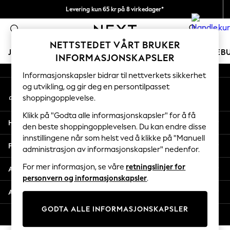
Levering kun 65 kr på 8 virkedager*
An error occurred on client
Vi betaler alle tollavgifter
0
Våre sosiale nettverk
NETTSTEDET VÅRT BRUKER
JENTER
GUTTER
BABY
KVINNER
MENN
FERIEB
INFORMASJONSKAPSLER
Informasjonskapsler bidrar til nettverkets sikkerhet
GIRLS
og utvikling, og gir deg en persontilpasset
Min konto
New In
shoppingopplevelse.
Logg inn på kontoen din
50 - 92cm
98 - 110cm
Klikk på "Godta alle informasjonskapsler" for å få
Hjelp
116 - 134cm
den beste shoppingopplevelsen. Du kan endre disse
innstillingene når som helst ved å klikke på "Manuell
140 - 174cm
Personvern & Juridisk
administrasjon av informasjonskapsler" nedenfor.
Trending: Top & Short Sets
Trending: Clogs
For mer informasjon, se våre
retningslinjer for
Avdelinger
Toy Story
personvern og informasjonskapsler
.
THE SET
Andre tjenester
All Clothing
GODTA ALLE INFORMASJONSKAPSLER
Coats & Jackets
© 2026 Next Retail Ltd. Alle rettigheter forbeholdt.
Sweatshirts & Hoodies