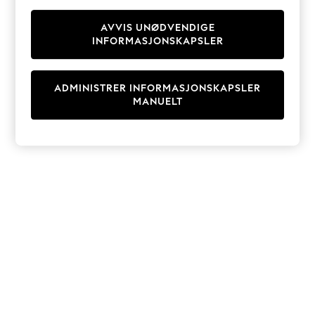
Knitwear
Cardigans
AVVIS UNØDVENDIGE
INFORMASJONSKAPSLER
Dresses
Sets & Outfits
Tops
ADMINISTRER INFORMASJONSKAPSLER
T-Shirts
MANUELT
Nightwear & Pyjamas
Trousers & Leggings
Bodysuits & Vests
Shirts & Blouses
Swimwear
Shorts & Skirts
Babygrows & Sleepsuits
Jeans
Jumpsuits & Playsuits
All Holiday Shop
Tops
Dresses
Shorts