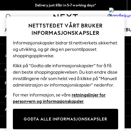
Delivery just 65kr in 5-7 working days*
An error occurred on client
Vi betaler alle tollavgifter
0
Våre sosiale nettverk
NETTSTEDET VÅRT BRUKER
JENTER
GUTTER
BABY
KVINNER
MENN
FERIEB
INFORMASJONSKAPSLER
Informasjonskapsler bidrar til nettverkets sikkerhet
GIRLS
og utvikling, og gir deg en persontilpasset
Min konto
New In
shoppingopplevelse.
Logg inn på kontoen din
50 - 92cm
98 - 110cm
Klikk på "Godta alle informasjonskapsler" for å få
Hjelp
116 - 134cm
den beste shoppingopplevelsen. Du kan endre disse
innstillingene når som helst ved å klikke på "Manuell
140 - 174cm
Personvern & Juridisk
administrasjon av informasjonskapsler" nedenfor.
Trending: Top & Short Sets
Trending: Clogs
For mer informasjon, se våre
retningslinjer for
Avdelinger
Toy Story
personvern og informasjonskapsler
.
THE SET
Andre tjenester
All Clothing
GODTA ALLE INFORMASJONSKAPSLER
Coats & Jackets
© 2026 Next Retail Ltd. Alle rettigheter forbeholdt.
Sweatshirts & Hoodies