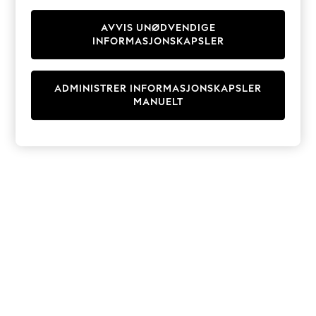
Knitwear
Cardigans
AVVIS UNØDVENDIGE
INFORMASJONSKAPSLER
Dresses
Sets & Outfits
Tops
ADMINISTRER INFORMASJONSKAPSLER
T-Shirts
MANUELT
Nightwear & Pyjamas
Trousers & Leggings
Bodysuits & Vests
Shirts & Blouses
Swimwear
Shorts & Skirts
Babygrows & Sleepsuits
Jeans
Jumpsuits & Playsuits
All Holiday Shop
Tops
Dresses
Shorts