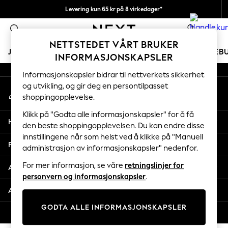
Levering kun 65 kr på 8 virkedager*
An error occurred on client
Vi betaler alle tollavgifter
0
Våre sosiale nettverk
NETTSTEDET VÅRT BRUKER
JENTER
GUTTER
BABY
KVINNER
MENN
FERIEB
INFORMASJONSKAPSLER
Informasjonskapsler bidrar til nettverkets sikkerhet
GIRLS
og utvikling, og gir deg en persontilpasset
Min konto
New In
shoppingopplevelse.
Logg inn på kontoen din
50 - 92cm
98 - 110cm
Klikk på "Godta alle informasjonskapsler" for å få
Hjelp
116 - 134cm
den beste shoppingopplevelsen. Du kan endre disse
innstillingene når som helst ved å klikke på "Manuell
140 - 174cm
Personvern & Juridisk
administrasjon av informasjonskapsler" nedenfor.
Trending: Top & Short Sets
Trending: Clogs
For mer informasjon, se våre
retningslinjer for
Avdelinger
Toy Story
personvern og informasjonskapsler
.
THE SET
Andre tjenester
All Clothing
GODTA ALLE INFORMASJONSKAPSLER
Coats & Jackets
© 2026 Next Retail Ltd. Alle rettigheter forbeholdt.
Sweatshirts & Hoodies