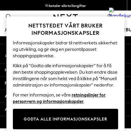
Vi betaler alle tollavgifter
An error occurred on client
Fleksible og sikre betalinger med Klarna
0
Våre sosiale nettverk
NETTSTEDET VÅRT BRUKER
JENTER
GUTTER
BABY
KVINNER
MENN
FERIEB
INFORMASJONSKAPSLER
Informasjonskapsler bidrar til nettverkets sikkerhet
GIRLS
og utvikling, og gir deg en persontilpasset
Min konto
New In
shoppingopplevelse.
Logg inn på kontoen din
50 - 92cm
98 - 110cm
Klikk på "Godta alle informasjonskapsler" for å få
Hjelp
116 - 134cm
den beste shoppingopplevelsen. Du kan endre disse
innstillingene når som helst ved å klikke på "Manuell
140 - 174cm
Personvern & Juridisk
administrasjon av informasjonskapsler" nedenfor.
Trending: Top & Short Sets
Trending: Clogs
For mer informasjon, se våre
retningslinjer for
Avdelinger
Toy Story
personvern og informasjonskapsler
.
THE SET
Andre tjenester
All Clothing
GODTA ALLE INFORMASJONSKAPSLER
Coats & Jackets
© 2026 Next Retail Ltd. Alle rettigheter forbeholdt.
Sweatshirts & Hoodies