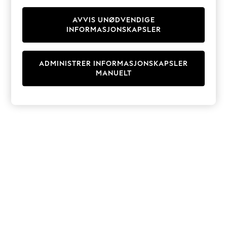
Knitwear
Cardigans
AVVIS UNØDVENDIGE
INFORMASJONSKAPSLER
Dresses
Sets & Outfits
Tops
ADMINISTRER INFORMASJONSKAPSLER
T-Shirts
MANUELT
Nightwear & Pyjamas
Trousers & Leggings
Bodysuits & Vests
Shirts & Blouses
Swimwear
Shorts & Skirts
Babygrows & Sleepsuits
Jeans
Jumpsuits & Playsuits
All Holiday Shop
Tops
Dresses
Shorts