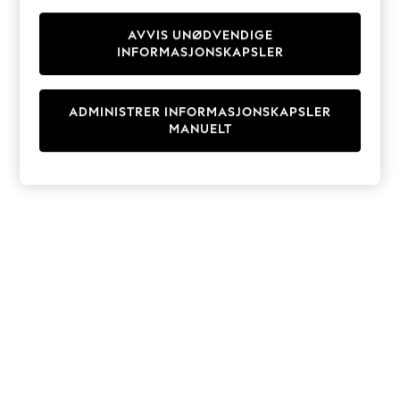
Knitwear
Cardigans
AVVIS UNØDVENDIGE
INFORMASJONSKAPSLER
Dresses
Sets & Outfits
Tops
ADMINISTRER INFORMASJONSKAPSLER
T-Shirts
MANUELT
Nightwear & Pyjamas
Trousers & Leggings
Bodysuits & Vests
Shirts & Blouses
Swimwear
Shorts & Skirts
Babygrows & Sleepsuits
Jeans
Jumpsuits & Playsuits
All Holiday Shop
Tops
Dresses
Shorts