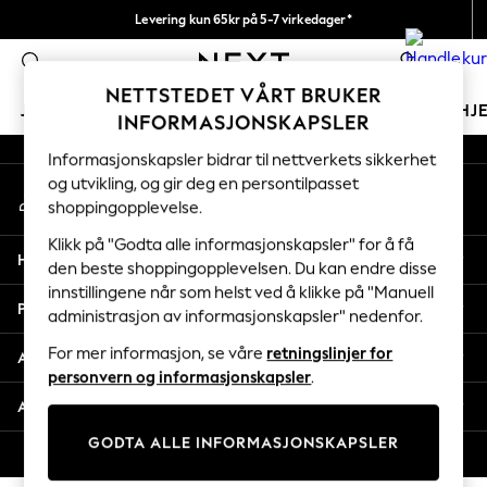
Levering kun 65kr på 5-7 virkedager*
An error occurred on client
Vi betaler alle tollavgifter
0
Våre sosiale nettverk
NETTSTEDET VÅRT BRUKER
JENTER
GUTTER
BABY
KVINNER
MENN
HJ
INFORMASJONSKAPSLER
Informasjonskapsler bidrar til nettverkets sikkerhet
GIRLS
og utvikling, og gir deg en persontilpasset
Min konto
New In
shoppingopplevelse.
Logg inn på kontoen din
50 - 92cm
98 - 110cm
Klikk på "Godta alle informasjonskapsler" for å få
Hjelp
116 - 134cm
den beste shoppingopplevelsen. Du kan endre disse
innstillingene når som helst ved å klikke på "Manuell
140 - 174cm
Personvern & Juridisk
administrasjon av informasjonskapsler" nedenfor.
Trending: Top & Short Sets
Trending: Clogs
For mer informasjon, se våre
retningslinjer for
Avdelinger
Toy Story
personvern og informasjonskapsler
.
THE SET
Andre tjenester
All Clothing
GODTA ALLE INFORMASJONSKAPSLER
Coats & Jackets
© 2026 Next Retail Ltd. Alle rettigheter forbeholdt.
Sweatshirts & Hoodies