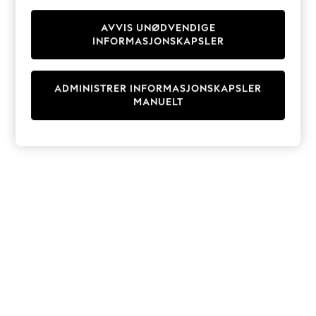
Knitwear
Cardigans
AVVIS UNØDVENDIGE
INFORMASJONSKAPSLER
Dresses
Sets & Outfits
Tops
ADMINISTRER INFORMASJONSKAPSLER
T-Shirts
MANUELT
Nightwear & Pyjamas
Trousers & Leggings
Bodysuits & Vests
Shirts & Blouses
Swimwear
Shorts & Skirts
Babygrows & Sleepsuits
Jeans
Jumpsuits & Playsuits
All Holiday Shop
Tops
Dresses
Shorts