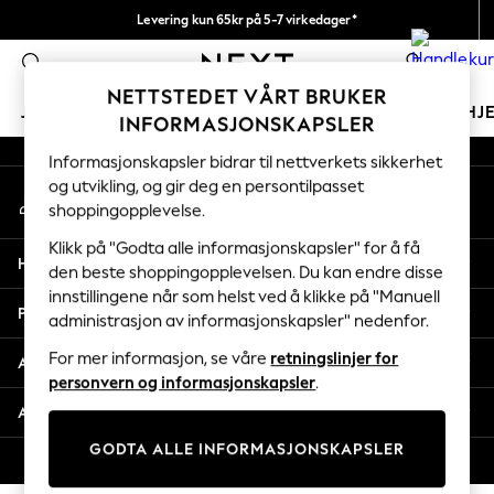
Levering kun 65kr på 5-7 virkedager*
An error occurred on client
Vi betaler alle tollavgifter
0
Våre sosiale nettverk
NETTSTEDET VÅRT BRUKER
JENTER
GUTTER
BABY
KVINNER
MENN
HJ
INFORMASJONSKAPSLER
Informasjonskapsler bidrar til nettverkets sikkerhet
GIRLS
og utvikling, og gir deg en persontilpasset
Min konto
New In
shoppingopplevelse.
Logg inn på kontoen din
50 - 92cm
98 - 110cm
Klikk på "Godta alle informasjonskapsler" for å få
Hjelp
116 - 134cm
den beste shoppingopplevelsen. Du kan endre disse
innstillingene når som helst ved å klikke på "Manuell
140 - 174cm
Personvern & Juridisk
administrasjon av informasjonskapsler" nedenfor.
Trending: Top & Short Sets
Trending: Clogs
For mer informasjon, se våre
retningslinjer for
Avdelinger
Toy Story
personvern og informasjonskapsler
.
THE SET
Andre tjenester
All Clothing
GODTA ALLE INFORMASJONSKAPSLER
Coats & Jackets
© 2026 Next Retail Ltd. Alle rettigheter forbeholdt.
Sweatshirts & Hoodies