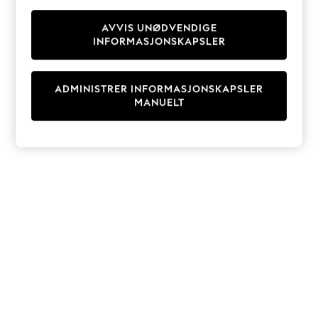
Knitwear
Cardigans
AVVIS UNØDVENDIGE
INFORMASJONSKAPSLER
Dresses
Sets & Outfits
Tops
ADMINISTRER INFORMASJONSKAPSLER
T-Shirts
MANUELT
Nightwear & Pyjamas
Trousers & Leggings
Bodysuits & Vests
Shirts & Blouses
Swimwear
Shorts & Skirts
Babygrows & Sleepsuits
Jeans
Jumpsuits & Playsuits
All Holiday Shop
Tops
Dresses
Shorts