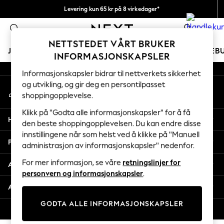
Levering kun 65 kr på 8 virkedager*
An error occurred on client
Vi betaler alle tollavgifter
0
Våre sosiale nettverk
NETTSTEDET VÅRT BRUKER
JENTER
GUTTER
BABY
KVINNER
MENN
FERIEB
INFORMASJONSKAPSLER
Informasjonskapsler bidrar til nettverkets sikkerhet
GIRLS
og utvikling, og gir deg en persontilpasset
Min konto
New In
shoppingopplevelse.
Logg inn på kontoen din
50 - 92cm
98 - 110cm
Klikk på "Godta alle informasjonskapsler" for å få
Hjelp
116 - 134cm
den beste shoppingopplevelsen. Du kan endre disse
innstillingene når som helst ved å klikke på "Manuell
140 - 174cm
Personvern & Juridisk
administrasjon av informasjonskapsler" nedenfor.
Trending: Top & Short Sets
Trending: Clogs
For mer informasjon, se våre
retningslinjer for
Avdelinger
Toy Story
personvern og informasjonskapsler
.
THE SET
Andre tjenester
All Clothing
GODTA ALLE INFORMASJONSKAPSLER
Coats & Jackets
© 2026 Next Retail Ltd. Alle rettigheter forbeholdt.
Sweatshirts & Hoodies