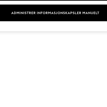
Merkevare
ADMINISTRER INFORMASJONSKAPSLER MANUELT
© 2026 Next Germany GmbH. Alle rettigheter forbeholdt.