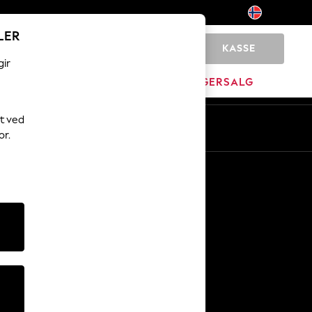
LER
KASSE
0
gir
JEM
MERKEVARE
LAGERSALG
t ved
No
En
or.
Andre tjenester
Media og presse
Selskapet
NEXT Karriere