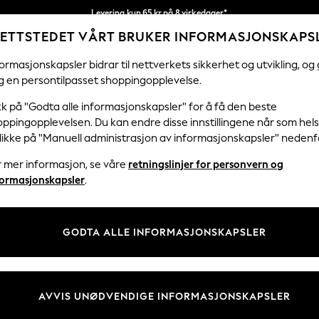
Levering kun 65 kr på 8 virkedager*
ETTSTEDET VÅRT BRUKER INFORMASJONSKAPS
Vi betaler alle tollavgifter
Våre sosiale nettverk
ormasjonskapsler bidrar til nettverkets sikkerhet og utvikling, og 
g en persontilpasset shoppingopplevelse.
KVINNER
MENN
FERIEBUTIKK
H
kk på "Godta alle informasjonskapsler" for å få den beste
ppingopplevelsen. Du kan endre disse innstillingene når som hels
Velg Språk
klikke på "Manuell administrasjon av informasjonskapsler" nedenf
Norsk
r mer informasjon, se våre
retningslinjer for personvern og
& Juridisk
Avdelinger
formasjonskapsler
.
er for personvern og
Kvinner
skapsler
Menn
GODTA ALLE INFORMASJONSKAPSLER
tingelser
Gutter
 Informasjonskapsler manuelt
Jenter
er for kundeanmeldelser og -
Hjem
AVVIS UNØDVENDIGE INFORMASJONSKAPSLER
Baby