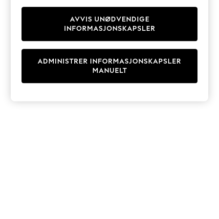
Knitwear
Cardigans
AVVIS UNØDVENDIGE
INFORMASJONSKAPSLER
Dresses
Sets & Outfits
Tops
ADMINISTRER INFORMASJONSKAPSLER
T-Shirts
MANUELT
Nightwear & Pyjamas
Trousers & Leggings
Bodysuits & Vests
Shirts & Blouses
Swimwear
Shorts & Skirts
Babygrows & Sleepsuits
Jeans
Jumpsuits & Playsuits
All Holiday Shop
Tops
Dresses
Shorts