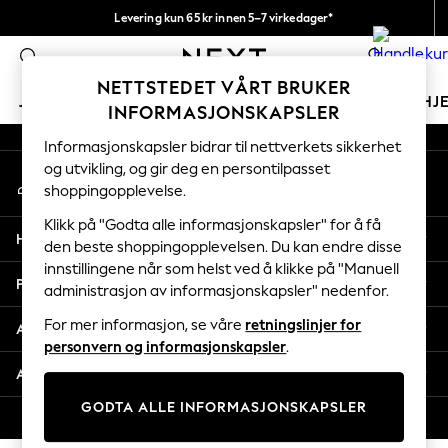
Levering kun 65 kr innen 5–7 virkedager*
An error occurred on client
Vi betaler alle tollavgifter
0
Våre sosiale nettverk
NETTSTEDET VÅRT BRUKER
JENTER
GUTTER
BABY
KVINNER
MENN
HJ
INFORMASJONSKAPSLER
Informasjonskapsler bidrar til nettverkets sikkerhet
GIRLS
og utvikling, og gir deg en persontilpasset
Min konto
New In
shoppingopplevelse.
Logg inn på kontoen din
50 - 92cm (0 - 24 months)
98 - 110cm (3 - 5 years)
Klikk på "Godta alle informasjonskapsler" for å få
Hjelp
116 - 134cm (6 - 9 years)
den beste shoppingopplevelsen. Du kan endre disse
innstillingene når som helst ved å klikke på "Manuell
140 - 174cm (10 - 15+ years)
Personvern & Juridisk
administrasjon av informasjonskapsler" nedenfor.
Trending: Top & Short Sets
Trending: Clogs
For mer informasjon, se våre
retningslinjer for
Avdelinger
Toy Story
personvern og informasjonskapsler
.
THE SET
Andre tjenester
All Clothing
GODTA ALLE INFORMASJONSKAPSLER
Coats & Jackets
© 2026 Next Retail Ltd. Alle rettigheter forbeholdt.
Sweatshirts & Hoodies