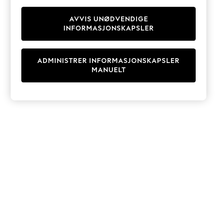
Knitwear
Cardigans
AVVIS UNØDVENDIGE
INFORMASJONSKAPSLER
Dresses
Sets & Outfits
Tops
ADMINISTRER INFORMASJONSKAPSLER
T-Shirts
MANUELT
Nightwear & Pyjamas
Trousers & Leggings
Bodysuits & Vests
Shirts & Blouses
Swimwear
Shorts & Skirts
Babygrows & Sleepsuits
Jeans
Jumpsuits & Playsuits
All Holiday Shop
Tops
Dresses
Shorts