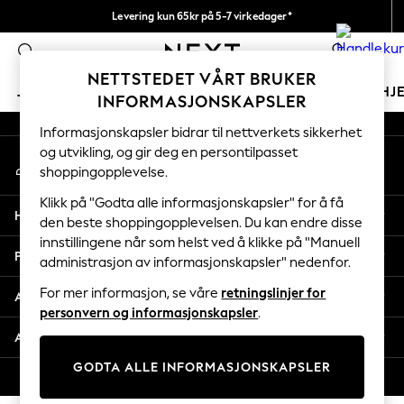
Levering kun 65kr på 5-7 virkedager*
An error occurred on client
Vi betaler alle tollavgifter
0
Våre sosiale nettverk
NETTSTEDET VÅRT BRUKER
JENTER
GUTTER
BABY
KVINNER
MENN
HJ
INFORMASJONSKAPSLER
Informasjonskapsler bidrar til nettverkets sikkerhet
GIRLS
og utvikling, og gir deg en persontilpasset
Min konto
New In
shoppingopplevelse.
Logg inn på kontoen din
50 - 92cm
98 - 110cm
Klikk på "Godta alle informasjonskapsler" for å få
Hjelp
116 - 134cm
den beste shoppingopplevelsen. Du kan endre disse
innstillingene når som helst ved å klikke på "Manuell
140 - 174cm
Personvern & Juridisk
administrasjon av informasjonskapsler" nedenfor.
Trending: Top & Short Sets
Trending: Clogs
For mer informasjon, se våre
retningslinjer for
Avdelinger
Toy Story
personvern og informasjonskapsler
.
THE SET
Andre tjenester
All Clothing
GODTA ALLE INFORMASJONSKAPSLER
Coats & Jackets
© 2026 Next Retail Ltd. Alle rettigheter forbeholdt.
Sweatshirts & Hoodies