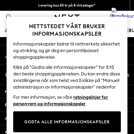
Levering kun 65 kr på 8 virkedager*
An error occurred on client
Vi betaler alle tollavgifter
0
Våre sosiale nettverk
NETTSTEDET VÅRT BRUKER
JENTER
GUTTER
BABY
KVINNER
MENN
FERIEB
INFORMASJONSKAPSLER
Informasjonskapsler bidrar til nettverkets sikkerhet
GIRLS
og utvikling, og gir deg en persontilpasset
Min konto
New In
shoppingopplevelse.
Logg inn på kontoen din
50 - 92cm
98 - 110cm
Klikk på "Godta alle informasjonskapsler" for å få
Velg Språk
116 - 134cm
den beste shoppingopplevelsen. Du kan endre disse
No
En
Norsk
innstillingene når som helst ved å klikke på "Manuell
140 - 174cm
administrasjon av informasjonskapsler" nedenfor.
Trending: Top & Short Sets
Hjelp
Trending: Clogs
For mer informasjon, se våre
retningslinjer for
Toy Story
personvern og informasjonskapsler
.
Personvern & Juridisk
THE SET
All Clothing
Avdelinger
GODTA ALLE INFORMASJONSKAPSLER
Coats & Jackets
Sweatshirts & Hoodies
Andre tjenester