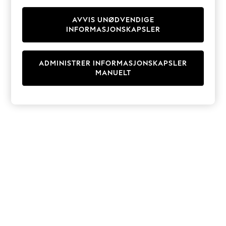
Knitwear
Cardigans
AVVIS UNØDVENDIGE
INFORMASJONSKAPSLER
Dresses
Sets & Outfits
Tops
ADMINISTRER INFORMASJONSKAPSLER
T-Shirts
MANUELT
Nightwear & Pyjamas
Trousers & Leggings
Bodysuits & Vests
Shirts & Blouses
Swimwear
Shorts & Skirts
Babygrows & Sleepsuits
Jeans
Jumpsuits & Playsuits
All Holiday Shop
Tops
Dresses
Shorts