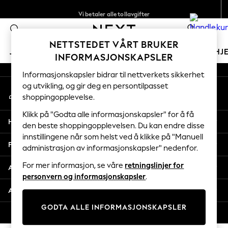
Vi betaler alle tollavgifter
An error occurred on client
Fleksible og sikre betalinger med Klarna
0
Våre sosiale nettverk
NETTSTEDET VÅRT BRUKER
JENTER
GUTTER
BABY
KVINNER
MENN
HJ
INFORMASJONSKAPSLER
Informasjonskapsler bidrar til nettverkets sikkerhet
GIRLS
og utvikling, og gir deg en persontilpasset
Min konto
New In
shoppingopplevelse.
Logg inn på kontoen din
50 - 92cm
98 - 110cm
Klikk på "Godta alle informasjonskapsler" for å få
Hjelp
116 - 134cm
den beste shoppingopplevelsen. Du kan endre disse
innstillingene når som helst ved å klikke på "Manuell
140 - 174cm
Personvern & Juridisk
administrasjon av informasjonskapsler" nedenfor.
Trending: Top & Short Sets
Trending: Clogs
For mer informasjon, se våre
retningslinjer for
Avdelinger
Toy Story
personvern og informasjonskapsler
.
THE SET
Andre tjenester
All Clothing
GODTA ALLE INFORMASJONSKAPSLER
Coats & Jackets
© 2026 Next Retail Ltd. Alle rettigheter forbeholdt.
Sweatshirts & Hoodies