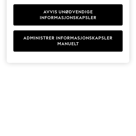
Knitwear
Cardigans
AVVIS UNØDVENDIGE
INFORMASJONSKAPSLER
Dresses
Sets & Outfits
Tops
ADMINISTRER INFORMASJONSKAPSLER
T-Shirts
MANUELT
Nightwear & Pyjamas
Trousers & Leggings
Bodysuits & Vests
Shirts & Blouses
Swimwear
Shorts & Skirts
Babygrows & Sleepsuits
Jeans
Jumpsuits & Playsuits
All Holiday Shop
Tops
Dresses
Shorts