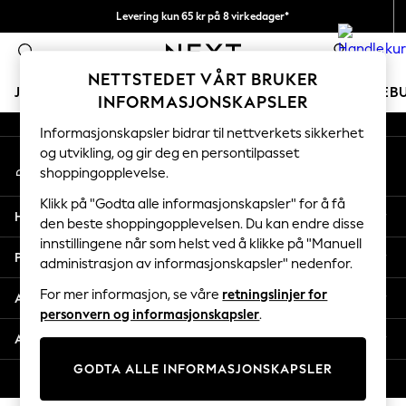
Levering kun 65 kr på 8 virkedager*
An error occurred on client
Vi betaler alle tollavgifter
0
Våre sosiale nettverk
NETTSTEDET VÅRT BRUKER
JENTER
GUTTER
BABY
KVINNER
MENN
FERIEB
INFORMASJONSKAPSLER
Informasjonskapsler bidrar til nettverkets sikkerhet
GIRLS
og utvikling, og gir deg en persontilpasset
Min konto
New In
shoppingopplevelse.
Logg inn på kontoen din
50 - 92cm
98 - 110cm
Klikk på "Godta alle informasjonskapsler" for å få
Hjelp
116 - 134cm
den beste shoppingopplevelsen. Du kan endre disse
innstillingene når som helst ved å klikke på "Manuell
140 - 174cm
Personvern & Juridisk
administrasjon av informasjonskapsler" nedenfor.
Trending: Top & Short Sets
Trending: Clogs
For mer informasjon, se våre
retningslinjer for
Avdelinger
Toy Story
personvern og informasjonskapsler
.
THE SET
Andre tjenester
All Clothing
GODTA ALLE INFORMASJONSKAPSLER
Coats & Jackets
© 2026 Next Retail Ltd. Alle rettigheter forbeholdt.
Sweatshirts & Hoodies