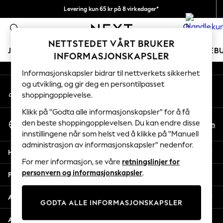
Levering kun 65 kr på 8 virkedager*
An error occurred on client
Vi betaler alle tollavgifter
0
Våre sosiale nettverk
NETTSTEDET VÅRT BRUKER
JENTER
GUTTER
BABY
KVINNER
MENN
FERIEB
INFORMASJONSKAPSLER
Informasjonskapsler bidrar til nettverkets sikkerhet
GIRLS
og utvikling, og gir deg en persontilpasset
Min konto
New In
shoppingopplevelse.
Logg inn på kontoen din
50 - 92cm
98 - 110cm
Klikk på "Godta alle informasjonskapsler" for å få
Velg Språk
116 - 134cm
den beste shoppingopplevelsen. Du kan endre disse
No
En
Norsk
innstillingene når som helst ved å klikke på "Manuell
140 - 174cm
administrasjon av informasjonskapsler" nedenfor.
Trending: Top & Short Sets
Hjelp
Trending: Clogs
For mer informasjon, se våre
retningslinjer for
Toy Story
personvern og informasjonskapsler
.
Personvern & Juridisk
THE SET
All Clothing
Avdelinger
GODTA ALLE INFORMASJONSKAPSLER
Coats & Jackets
Sweatshirts & Hoodies
Andre tjenester