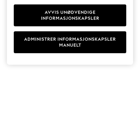
Knitwear
Cardigans
AVVIS UNØDVENDIGE
INFORMASJONSKAPSLER
Dresses
Sets & Outfits
Tops
ADMINISTRER INFORMASJONSKAPSLER
T-Shirts
MANUELT
Nightwear & Pyjamas
Trousers & Leggings
Bodysuits & Vests
Shirts & Blouses
Swimwear
Shorts & Skirts
Babygrows & Sleepsuits
Jeans
Jumpsuits & Playsuits
All Holiday Shop
Tops
Dresses
Shorts