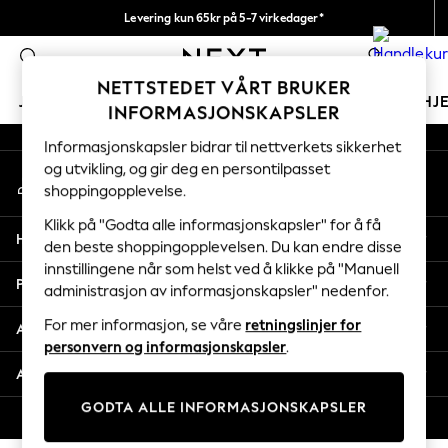
Levering kun 65kr på 5-7 virkedager*
An error occurred on client
Vi betaler alle tollavgifter
0
Våre sosiale nettverk
NETTSTEDET VÅRT BRUKER
JENTER
GUTTER
BABY
KVINNER
MENN
HJ
INFORMASJONSKAPSLER
Informasjonskapsler bidrar til nettverkets sikkerhet
GIRLS
og utvikling, og gir deg en persontilpasset
Min konto
New In
shoppingopplevelse.
Logg inn på kontoen din
50 - 92cm (0 - 24 months)
98 - 110cm (3 - 5 years)
Klikk på "Godta alle informasjonskapsler" for å få
Hjelp
116 - 134cm (6 - 9 years)
den beste shoppingopplevelsen. Du kan endre disse
innstillingene når som helst ved å klikke på "Manuell
140 - 174cm (10 - 15+ years)
Personvern & Juridisk
administrasjon av informasjonskapsler" nedenfor.
Trending: Top & Short Sets
Trending: Clogs
For mer informasjon, se våre
retningslinjer for
Avdelinger
Toy Story
personvern og informasjonskapsler
.
THE SET
Andre tjenester
All Clothing
GODTA ALLE INFORMASJONSKAPSLER
Coats & Jackets
© 2026 Next Retail Ltd. Alle rettigheter forbeholdt.
Sweatshirts & Hoodies