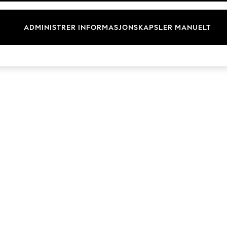
Merkevare
ADMINISTRER INFORMASJONSKAPSLER MANUELT
© 2026 Next Retail Ltd. Alle rettigheter forbeholdt.