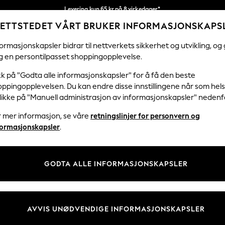
Levering kun 65 kr på 8 virkedager*
ETTSTEDET VÅRT BRUKER INFORMASJONSKAPS
Vi betaler alle tollavgifter
Våre sosiale nettverk
ormasjonskapsler bidrar til nettverkets sikkerhet og utvikling, og 
g en persontilpasset shoppingopplevelse.
KVINNER
MENN
FERIEBUTIKK
H
kk på "Godta alle informasjonskapsler" for å få den beste
ppingopplevelsen. Du kan endre disse innstillingene når som hels
klikke på "Manuell administrasjon av informasjonskapsler" nedenf
r mer informasjon, se våre
retningslinjer for personvern og
& Juridisk
Avdelinger
formasjonskapsler
.
 Informasjonskapsler Policy
Kvinner
tingelser
Menn
GODTA ALLE INFORMASJONSKAPSLER
er for kundeanmeldelser og -
Gutter
Jenter
Hjem
AVVIS UNØDVENDIGE INFORMASJONSKAPSLER
Baby