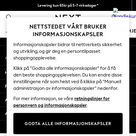
Levering kun 65kr på 5-7 virkedager*
An error occurred on client
Vi betaler alle tollavgifter
0
Våre sosiale nettverk
NETTSTEDET VÅRT BRUKER
JENTER
GUTTER
BABY
KVINNER
MENN
HJ
INFORMASJONSKAPSLER
Informasjonskapsler bidrar til nettverkets sikkerhet
GIRLS
og utvikling, og gir deg en persontilpasset
Min konto
New In
shoppingopplevelse.
Logg inn på kontoen din
50 - 92cm
98 - 110cm
Klikk på "Godta alle informasjonskapsler" for å få
Hjelp
116 - 134cm
den beste shoppingopplevelsen. Du kan endre disse
innstillingene når som helst ved å klikke på "Manuell
140 - 174cm
Personvern & Juridisk
administrasjon av informasjonskapsler" nedenfor.
Trending: Top & Short Sets
Trending: Clogs
For mer informasjon, se våre
retningslinjer for
Avdelinger
Toy Story
personvern og informasjonskapsler
.
THE SET
Andre tjenester
All Clothing
GODTA ALLE INFORMASJONSKAPSLER
Coats & Jackets
© 2026 Next Retail Ltd. Alle rettigheter forbeholdt.
Sweatshirts & Hoodies