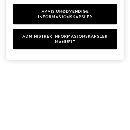
Knitwear
Cardigans
AVVIS UNØDVENDIGE
INFORMASJONSKAPSLER
Dresses
Sets & Outfits
Tops
ADMINISTRER INFORMASJONSKAPSLER
T-Shirts
MANUELT
Nightwear & Pyjamas
Trousers & Leggings
Bodysuits & Vests
Shirts & Blouses
Swimwear
Shorts & Skirts
Babygrows & Sleepsuits
Jeans
Jumpsuits & Playsuits
All Holiday Shop
Tops
Dresses
Shorts