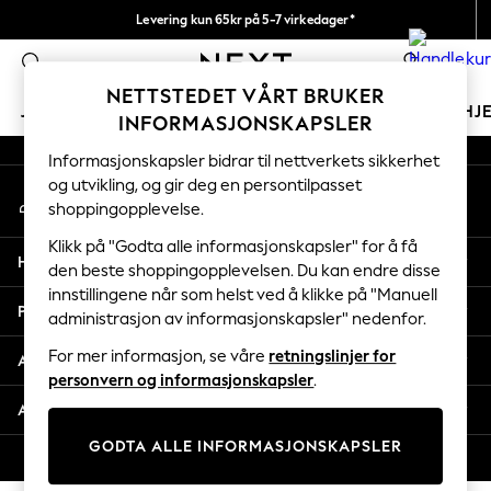
Levering kun 65kr på 5-7 virkedager*
An error occurred on client
Vi betaler alle tollavgifter
0
Våre sosiale nettverk
NETTSTEDET VÅRT BRUKER
JENTER
GUTTER
BABY
KVINNER
MENN
HJ
INFORMASJONSKAPSLER
Informasjonskapsler bidrar til nettverkets sikkerhet
GIRLS
og utvikling, og gir deg en persontilpasset
Min konto
New In
shoppingopplevelse.
Logg inn på kontoen din
50 - 92cm
98 - 110cm
Klikk på "Godta alle informasjonskapsler" for å få
Hjelp
116 - 134cm
den beste shoppingopplevelsen. Du kan endre disse
innstillingene når som helst ved å klikke på "Manuell
140 - 174cm
Personvern & Juridisk
administrasjon av informasjonskapsler" nedenfor.
Trending: Top & Short Sets
Trending: Clogs
For mer informasjon, se våre
retningslinjer for
Avdelinger
Toy Story
personvern og informasjonskapsler
.
THE SET
Andre tjenester
All Clothing
GODTA ALLE INFORMASJONSKAPSLER
Coats & Jackets
© 2026 Next Retail Ltd. Alle rettigheter forbeholdt.
Sweatshirts & Hoodies