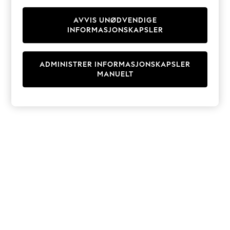
Knitwear
Cardigans
AVVIS UNØDVENDIGE
INFORMASJONSKAPSLER
Dresses
Sets & Outfits
Tops
ADMINISTRER INFORMASJONSKAPSLER
T-Shirts
MANUELT
Nightwear & Pyjamas
Trousers & Leggings
Bodysuits & Vests
Shirts & Blouses
Swimwear
Shorts & Skirts
Babygrows & Sleepsuits
Jeans
Jumpsuits & Playsuits
All Holiday Shop
Tops
Dresses
Shorts