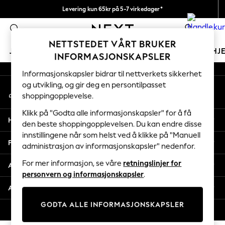
Levering kun 65kr på 5-7 virkedager*
An error occurred on client
Vi betaler alle tollavgifter
0
Våre sosiale nettverk
NETTSTEDET VÅRT BRUKER
JENTER
GUTTER
BABY
KVINNER
MENN
HJ
INFORMASJONSKAPSLER
Informasjonskapsler bidrar til nettverkets sikkerhet
GIRLS
og utvikling, og gir deg en persontilpasset
Min konto
New In
shoppingopplevelse.
Logg inn på kontoen din
50 - 92cm
98 - 110cm
Klikk på "Godta alle informasjonskapsler" for å få
Hjelp
116 - 134cm
den beste shoppingopplevelsen. Du kan endre disse
innstillingene når som helst ved å klikke på "Manuell
140 - 174cm
Personvern & Juridisk
administrasjon av informasjonskapsler" nedenfor.
Trending: Top & Short Sets
Trending: Clogs
For mer informasjon, se våre
retningslinjer for
Avdelinger
Toy Story
personvern og informasjonskapsler
.
THE SET
Andre tjenester
All Clothing
GODTA ALLE INFORMASJONSKAPSLER
Coats & Jackets
© 2026 Next Retail Ltd. Alle rettigheter forbeholdt.
Sweatshirts & Hoodies