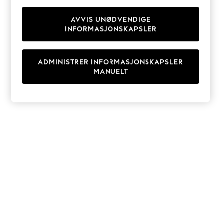
Knitwear
Cardigans
AVVIS UNØDVENDIGE
INFORMASJONSKAPSLER
Dresses
Sets & Outfits
Tops
ADMINISTRER INFORMASJONSKAPSLER
T-Shirts
MANUELT
Nightwear & Pyjamas
Trousers & Leggings
Bodysuits & Vests
Shirts & Blouses
Swimwear
Shorts & Skirts
Babygrows & Sleepsuits
Jeans
Jumpsuits & Playsuits
All Holiday Shop
Tops
Dresses
Shorts