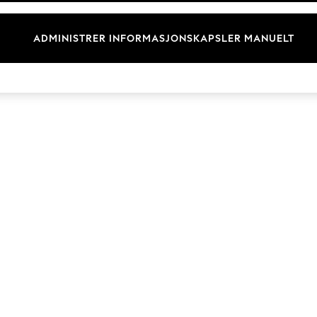
Merkevare
ADMINISTRER INFORMASJONSKAPSLER MANUELT
© 2026 Next Retail Ltd. Alle rettigheter forbeholdt.