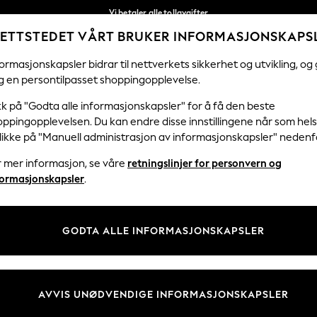
Vi betaler alle tollavgifter
ETTSTEDET VÅRT BRUKER INFORMASJONSKAPS
Fleksible og sikre betalinger med Klarna
Våre sosiale nettverk
ormasjonskapsler bidrar til nettverkets sikkerhet og utvikling, og 
g en persontilpasset shoppingopplevelse.
KVINNER
MENN
HJEM
kk på "Godta alle informasjonskapsler" for å få den beste
ppingopplevelsen. Du kan endre disse innstillingene når som hels
klikke på "Manuell administrasjon av informasjonskapsler" nedenf
r mer informasjon, se våre
retningslinjer for personvern og
& Juridisk
Avdelinger
formasjonskapsler
.
 Informasjonskapsler Policy
Kvinner
tingelser
Menn
GODTA ALLE INFORMASJONSKAPSLER
er for kundeanmeldelser og -
Gutter
Jenter
Hjem
AVVIS UNØDVENDIGE INFORMASJONSKAPSLER
Baby