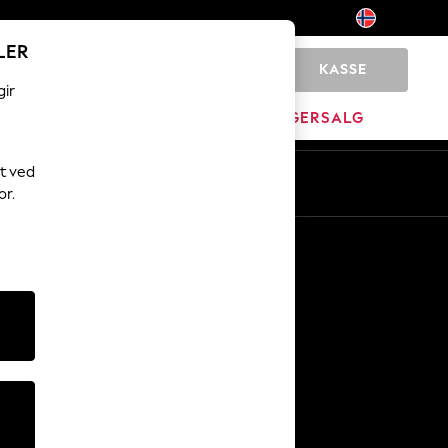
LER
KASSE
0
gir
MERKEVARE
LAGERSALG
t ved
or.
Andre tjenester
Media og presse
Selskapet
NEXT Karriere