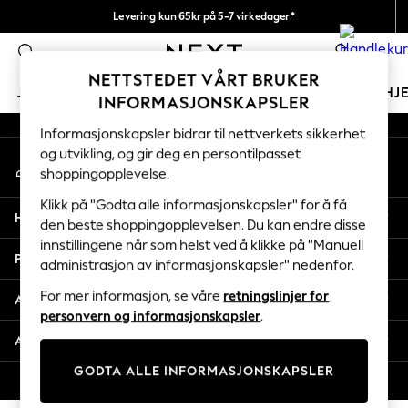
Levering kun 65kr på 5-7 virkedager*
An error occurred on client
Vi betaler alle tollavgifter
0
Våre sosiale nettverk
NETTSTEDET VÅRT BRUKER
JENTER
GUTTER
BABY
KVINNER
MENN
HJ
INFORMASJONSKAPSLER
Informasjonskapsler bidrar til nettverkets sikkerhet
GIRLS
og utvikling, og gir deg en persontilpasset
Min konto
New In
shoppingopplevelse.
Logg inn på kontoen din
50 - 92cm
98 - 110cm
Klikk på "Godta alle informasjonskapsler" for å få
Hjelp
116 - 134cm
den beste shoppingopplevelsen. Du kan endre disse
innstillingene når som helst ved å klikke på "Manuell
140 - 174cm
Personvern & Juridisk
administrasjon av informasjonskapsler" nedenfor.
Trending: Top & Short Sets
Trending: Clogs
For mer informasjon, se våre
retningslinjer for
Avdelinger
Toy Story
personvern og informasjonskapsler
.
THE SET
Andre tjenester
All Clothing
GODTA ALLE INFORMASJONSKAPSLER
Coats & Jackets
© 2026 Next Retail Ltd. Alle rettigheter forbeholdt.
Sweatshirts & Hoodies