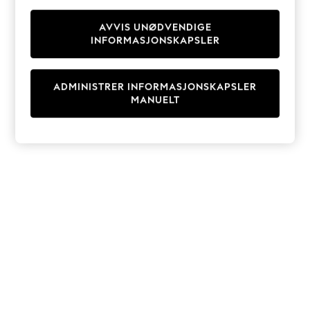
Knitwear
Cardigans
AVVIS UNØDVENDIGE
INFORMASJONSKAPSLER
Dresses
Sets & Outfits
Tops
ADMINISTRER INFORMASJONSKAPSLER
T-Shirts
MANUELT
Nightwear & Pyjamas
Trousers & Leggings
Bodysuits & Vests
Shirts & Blouses
Swimwear
Shorts & Skirts
Babygrows & Sleepsuits
Jeans
Jumpsuits & Playsuits
All Holiday Shop
Tops
Dresses
Shorts