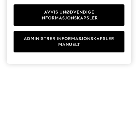
Knitwear
Cardigans
AVVIS UNØDVENDIGE
INFORMASJONSKAPSLER
Dresses
Sets & Outfits
Tops
ADMINISTRER INFORMASJONSKAPSLER
T-Shirts
MANUELT
Nightwear & Pyjamas
Trousers & Leggings
Bodysuits & Vests
Shirts & Blouses
Swimwear
Shorts & Skirts
Babygrows & Sleepsuits
Jeans
Jumpsuits & Playsuits
All Holiday Shop
Tops
Dresses
Shorts