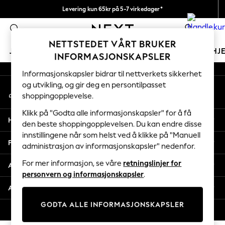
Levering kun 65kr på 5-7 virkedager*
An error occurred on client
Vi betaler alle tollavgifter
0
Våre sosiale nettverk
NETTSTEDET VÅRT BRUKER
JENTER
GUTTER
BABY
KVINNER
MENN
HJ
INFORMASJONSKAPSLER
Informasjonskapsler bidrar til nettverkets sikkerhet
GIRLS
og utvikling, og gir deg en persontilpasset
Min konto
New In
shoppingopplevelse.
Logg inn på kontoen din
50 - 92cm (0 - 24 months)
98 - 110cm (3 - 5 years)
Klikk på "Godta alle informasjonskapsler" for å få
Hjelp
116 - 134cm (6 - 9 years)
den beste shoppingopplevelsen. Du kan endre disse
innstillingene når som helst ved å klikke på "Manuell
140 - 174cm (10 - 15+ years)
Personvern & Juridisk
administrasjon av informasjonskapsler" nedenfor.
Trending: Top & Short Sets
Trending: Clogs
For mer informasjon, se våre
retningslinjer for
Avdelinger
Toy Story
personvern og informasjonskapsler
.
THE SET
Andre tjenester
All Clothing
GODTA ALLE INFORMASJONSKAPSLER
Coats & Jackets
© 2026 Next Retail Ltd. Alle rettigheter forbeholdt.
Sweatshirts & Hoodies