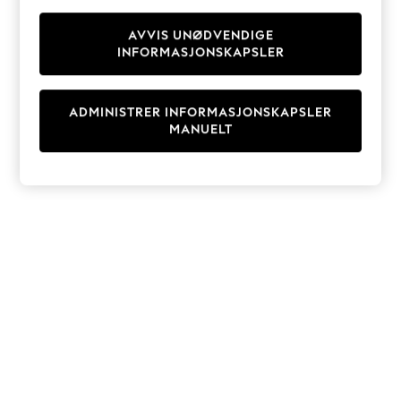
Knitwear
Cardigans
AVVIS UNØDVENDIGE
INFORMASJONSKAPSLER
Dresses
Sets & Outfits
Tops
ADMINISTRER INFORMASJONSKAPSLER
T-Shirts
MANUELT
Nightwear & Pyjamas
Trousers & Leggings
Bodysuits & Vests
Shirts & Blouses
Swimwear
Shorts & Skirts
Babygrows & Sleepsuits
Jeans
Jumpsuits & Playsuits
All Holiday Shop
Tops
Dresses
Shorts