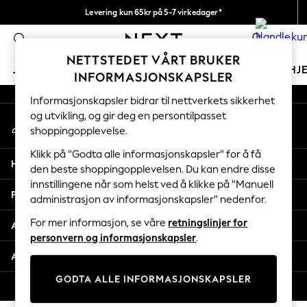
Levering kun 65kr på 5-7 virkedager*
An error occurred on client
Vi betaler alle tollavgifter
0
Våre sosiale nettverk
NETTSTEDET VÅRT BRUKER
JENTER
GUTTER
BABY
KVINNER
MENN
HJ
INFORMASJONSKAPSLER
Informasjonskapsler bidrar til nettverkets sikkerhet
GIRLS
og utvikling, og gir deg en persontilpasset
Min konto
New In
shoppingopplevelse.
Logg inn på kontoen din
50 - 92cm
98 - 110cm
Klikk på "Godta alle informasjonskapsler" for å få
Hjelp
116 - 134cm
den beste shoppingopplevelsen. Du kan endre disse
innstillingene når som helst ved å klikke på "Manuell
140 - 174cm
Personvern & Juridisk
administrasjon av informasjonskapsler" nedenfor.
Trending: Top & Short Sets
Trending: Clogs
For mer informasjon, se våre
retningslinjer for
Avdelinger
Toy Story
personvern og informasjonskapsler
.
THE SET
Andre tjenester
All Clothing
GODTA ALLE INFORMASJONSKAPSLER
Coats & Jackets
© 2026 Next Retail Ltd. Alle rettigheter forbeholdt.
Sweatshirts & Hoodies