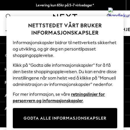
Levering kun 65kr på 5-7 virkedager*
An error occurred on client
Vi betaler alle tollavgifter
0
Våre sosiale nettverk
NETTSTEDET VÅRT BRUKER
JENTER
GUTTER
BABY
KVINNER
MENN
HJ
INFORMASJONSKAPSLER
Informasjonskapsler bidrar til nettverkets sikkerhet
GIRLS
og utvikling, og gir deg en persontilpasset
Min konto
New In
shoppingopplevelse.
Logg inn på kontoen din
50 - 92cm
98 - 110cm
Klikk på "Godta alle informasjonskapsler" for å få
Hjelp
116 - 134cm
den beste shoppingopplevelsen. Du kan endre disse
innstillingene når som helst ved å klikke på "Manuell
140 - 174cm
Personvern & Juridisk
administrasjon av informasjonskapsler" nedenfor.
Trending: Top & Short Sets
Trending: Clogs
For mer informasjon, se våre
retningslinjer for
Avdelinger
Toy Story
personvern og informasjonskapsler
.
THE SET
Andre tjenester
All Clothing
GODTA ALLE INFORMASJONSKAPSLER
Coats & Jackets
© 2026 Next Retail Ltd. Alle rettigheter forbeholdt.
Sweatshirts & Hoodies