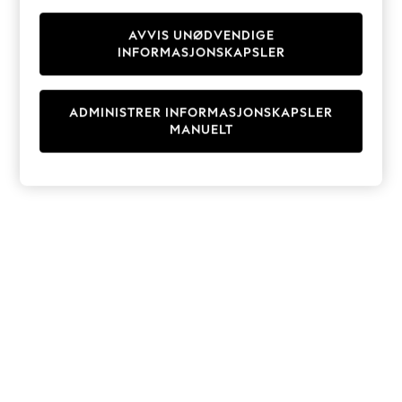
Knitwear
Cardigans
AVVIS UNØDVENDIGE
INFORMASJONSKAPSLER
Dresses
Sets & Outfits
Tops
ADMINISTRER INFORMASJONSKAPSLER
T-Shirts
MANUELT
Nightwear & Pyjamas
Trousers & Leggings
Bodysuits & Vests
Shirts & Blouses
Swimwear
Shorts & Skirts
Babygrows & Sleepsuits
Jeans
Jumpsuits & Playsuits
All Holiday Shop
Tops
Dresses
Shorts