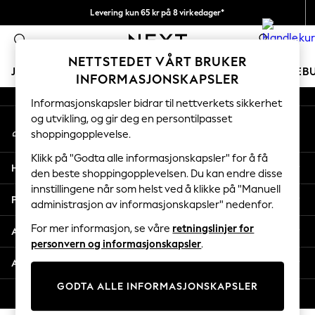
Levering kun 65 kr på 8 virkedager*
An error occurred on client
Vi betaler alle tollavgifter
0
Våre sosiale nettverk
NETTSTEDET VÅRT BRUKER
JENTER
GUTTER
BABY
KVINNER
MENN
FERIEB
INFORMASJONSKAPSLER
Informasjonskapsler bidrar til nettverkets sikkerhet
GIRLS
og utvikling, og gir deg en persontilpasset
Min konto
New In
shoppingopplevelse.
Logg inn på kontoen din
50 - 92cm
98 - 110cm
Klikk på "Godta alle informasjonskapsler" for å få
Hjelp
116 - 134cm
den beste shoppingopplevelsen. Du kan endre disse
innstillingene når som helst ved å klikke på "Manuell
140 - 174cm
Personvern & Juridisk
administrasjon av informasjonskapsler" nedenfor.
Trending: Top & Short Sets
Trending: Clogs
For mer informasjon, se våre
retningslinjer for
Avdelinger
Toy Story
personvern og informasjonskapsler
.
THE SET
Andre tjenester
All Clothing
GODTA ALLE INFORMASJONSKAPSLER
Coats & Jackets
© 2026 Next Retail Ltd. Alle rettigheter forbeholdt.
Sweatshirts & Hoodies