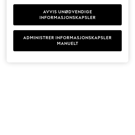
Knitwear
Cardigans
AVVIS UNØDVENDIGE
INFORMASJONSKAPSLER
Dresses
Sets & Outfits
Tops
ADMINISTRER INFORMASJONSKAPSLER
T-Shirts
MANUELT
Nightwear & Pyjamas
Trousers & Leggings
Bodysuits & Vests
Shirts & Blouses
Swimwear
Shorts & Skirts
Babygrows & Sleepsuits
Jeans
Jumpsuits & Playsuits
All Holiday Shop
Tops
Dresses
Shorts