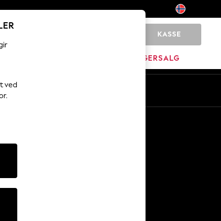
LER
KASSE
0
gir
MERKEVARE
LAGERSALG
t ved
or.
Andre tjenester
Media og presse
Selskapet
NEXT Karriere