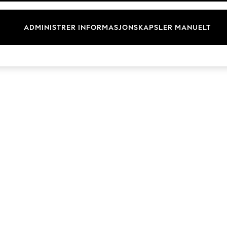
Merkevare
ADMINISTRER INFORMASJONSKAPSLER MANUELT
© 2026 Next Retail Ltd. Alle rettigheter forbeholdt.