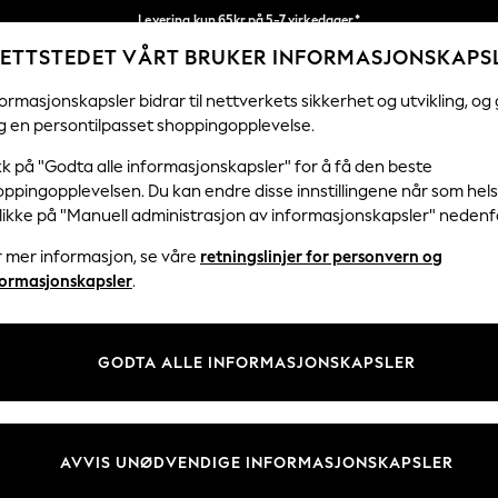
Levering kun 65kr på 5-7 virkedager*
ETTSTEDET VÅRT BRUKER INFORMASJONSKAPS
Vi betaler alle tollavgifter
Våre sosiale nettverk
ormasjonskapsler bidrar til nettverkets sikkerhet og utvikling, og 
g en persontilpasset shoppingopplevelse.
KVINNER
MENN
HJEM
kk på "Godta alle informasjonskapsler" for å få den beste
ppingopplevelsen. Du kan endre disse innstillingene når som hels
klikke på "Manuell administrasjon av informasjonskapsler" nedenf
r mer informasjon, se våre
retningslinjer for personvern og
& Juridisk
Avdelinger
formasjonskapsler
.
 Informasjonskapsler Policy
Kvinner
tingelser
Menn
GODTA ALLE INFORMASJONSKAPSLER
er for kundeanmeldelser og -
Gutter
Jenter
Hjem
AVVIS UNØDVENDIGE INFORMASJONSKAPSLER
Baby